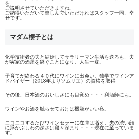
を
ご説明させていただきますね。
ご納得いただいて楽しんでいただければスタッフ一同、幸
せです。
マダム櫻子とは
化学技術者の夫と結婚してサラリーマン生活を送るも、夫
が実家の酒屋を継ぐことになり、人生一変。
子育てが終わる４０代にワインに出会い、独学でワインア
ドバイザー（2018年よりソムリエ）の資格を取得。
その後、日本酒のおいしさにも目覚め・・・利酒師にも。
ワインやお酒を触らせておけば機嫌がいい私。
ニコニコするたびワインセラーに在庫は増え、夫の渋い顔
に浮かぶしわの深さは段々深まり・・・現在に至っていま
す。