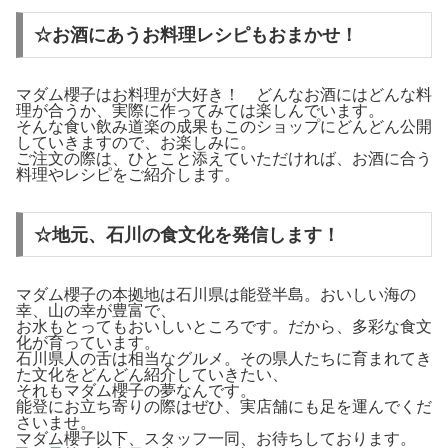
☆お酒にあうお料理レシピもおまかせ！
マダム櫻子はお料理が大好き！ どんなお酒にはどんな料
理が合うか、実際に作ってみては楽しんでいます。
そんな食い飲み道楽の成果もこのショップにどんどん公開
していきますので、お楽しみに。
ご注文の際は、ひとこと添えていただければ、お酒に合う
料理やレシピをご紹介します。
☆地元、石川の食文化を発信します！
マダム櫻子の本拠地は石川県は能登半島。おいしい海の
幸、山の幸が豊富で、
お水もとってもおいしいところです。だから、多彩な食文
化が育っています。
石川県人の舌は相当なグルメ。その県人たちに育まれてき
た文化をどんどん紹介していきたい、
それもマダム櫻子の夢なんです。
能登にお立ち寄りの際はぜひ、実店舗にも足を運んでくだ
さいませ。
マダム櫻子以下、スタッフ一同、お待ちしております。