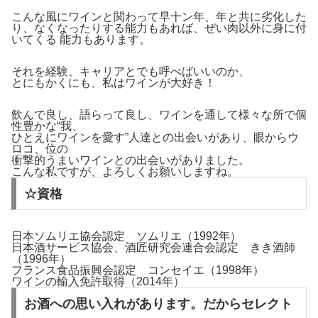
こんな風にワインと関わって早十ン年、年と共に劣化した
り、なくなったりする能力もあれば、ぜい肉以外に身に付
いてくる 能力もあります。
それを経験、キャリアとでも呼べばいいのか、
とにもかくにも、私はワインが大好き！
飲んで良し、語らって良し、ワインを通して様々な所で個
性豊かな“我、
ひとえにワインを愛す”人達との出会いがあり、眼からウ
ロコ、位の
衝撃的うまいワインとの出会いがありました。
こんな私ですが、よろしくお願いしますね。
☆資格
日本ソムリエ協会認定 ソムリエ（1992年）
日本酒サービス協会、酒匠研究会連合会認定 きき酒師
（1996年）
フランス食品振興会認定 コンセイエ（1998年）
ワインの輸入免許取得（2014年）
お酒への思い入れがあります。だからセレクト