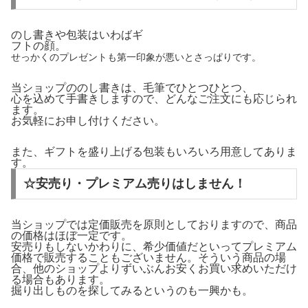
のし書きや包装はいわばギ
フトの顔。
せっかくのプレゼントも第一印象が悪いとさっぱりです。
当ショップののし書きは、毛筆でひとつひとつ、
心を込めて手書きしますので、どんなご注文にも応じられ
ます。
お気軽にお申し付けください。
また、ギフトを盛り上げる包装もいろいろ用意してありま
す。
☆安売り・プレミアム売りはしません！
当ショップでは定価販売を原則としておりますので、商品
の価格はほぼ一定です。
安売りもしないかわりに、希少価値だといってプレミアム
価格で販売することもございません。そういう商品の場
合、他のショップよりずいぶんお安くお買い求めいただけ
る場合もあります。
掘り出しものを探してみるというのも一興かも。