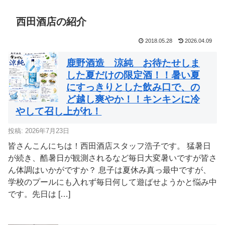
で、
わが
ーヴ
行っ
のど
恩師
ァー
てき
越し
セッ
まし
西田酒店の紹介
爽や
ク
た。
か！
！キ
ンキ
2018.05.28
2026.04.09
ンに
冷や
して
鹿野酒造 涼純 お待たせしま
召し
上が
した夏だけの限定酒！！暑い夏
れ！
にすっきりとした飲み口で、の
ど越し爽やか！！キンキンに冷
やして召し上がれ！
投稿: 2026年7月23日
皆さんこんにちは！西田酒店スタッフ浩子です。 猛暑日
が続き、酷暑日が観測されるなど毎日大変暑いですが皆さ
ん体調はいかがですか？ 息子は夏休み真っ最中ですが、
学校のプールにも入れず毎日何して遊ばせようかと悩み中
です。先日は […]