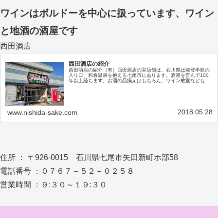
ワインはボルドーを中心に扱っています、ワイン
と地酒の酒屋です
西田酒店
西田酒店の紹介
西田酒店の紹介（有）西田酒店の実店舗は、石川県は能登半島の
入り口、和倉温泉を抱える七尾市にあります。酒屋を営んで100
年以上経ちます。お酒の品揃えはもちろん、ワイン教室なども随
時開催しておりますので、お近くにお越しの際はぜひ、お立ち寄
りくだ…
2018.05.28
www.nishida-sake.com
住所 ： 〒926-0015 石川県七尾市矢田新町ホ部58
電話番号 ：０７６７－５２－０２５８
営業時間 ：９:３０～１９:３０