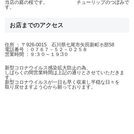
当店の庭の桜です。 チューリップのつぼみで
す。
お店までのアクセス
住所 ： 〒926-0015 石川県七尾市矢田新町ホ部58
電話番号 ：０７６７－５２－０２５８
営業時間 ：９:３０～１９:3０
新型コロナウイルス感染拡大防止の為、
しばらくの間営業時間は上記の通りとさせていただきま
す。
新型コロナウイルスが一日も早く収束し平穏な日々を
取り戻せますよう心から願っております。