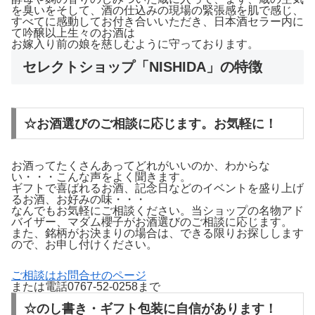
を臭いをそして、酒の仕込みの現場の緊張感を肌で感じ、
すべてに感動してお付き合いいただき、日本酒セラー内に
て吟醸以上生々のお酒は
お嫁入り前の娘を慈しむように守っております。
セレクトショップ「NISHIDA」の特徴
☆お酒選びのご相談に応じます。お気軽に！
お酒ってたくさんあってどれがいいのか、わからな
い・・・こんな声をよく聞きます。
ギフトで喜ばれるお酒、記念日などのイベントを盛り上げ
るお酒、お好みの味・・・
なんでもお気軽にご相談ください。当ショップの名物アド
バイザー、マダム櫻子がお酒選びのご相談に応じます。
また、銘柄がお決まりの場合は、できる限りお探しします
ので、お申し付けください。
ご相談はお問合せのページ
または電話0767-52-0258まで
☆のし書き・ギフト包装に自信があります！