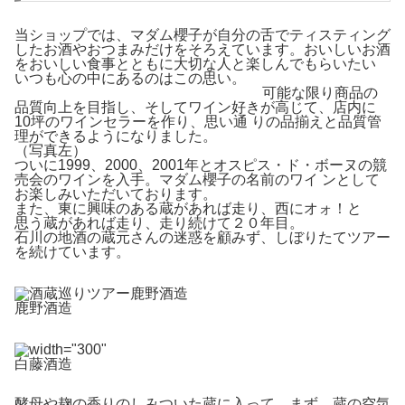
当ショップでは、マダム櫻子が自分の舌でティスティング
したお酒やおつまみだけをそろえています。おいしいお酒
をおいしい食事とともに大切な人と楽しんでもらいたい
いつも心の中にあるのはこの思い。
可能な限り商品の
品質向上を目指し、そしてワイン好きが高じて、店内に
10坪のワインセラーを作り、思い通 りの品揃えと品質管
理ができるようになりました。
（写真左）
ついに1999、2000、2001年とオスピス・ド・ボーヌの競
売会のワインを入手。マダム櫻子の名前のワイ ンとして
お楽しみいただいております。
また、東に興味のある蔵があれば走り、西にオォ！と
思う蔵があれば走り、走り続けて２０年目。
石川の地酒の蔵元さんの迷惑を顧みず、しぼりたてツアー
を続けています。
鹿野酒造
白藤酒造
酵母や麹の香りのしみついた蔵に入って、まず、蔵の空気