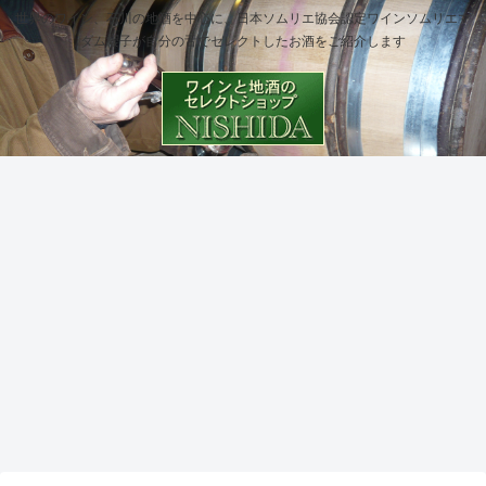
世界のワイン、石川の地酒を中心に、日本ソムリエ協会認定ワインソムリエマ
ダム櫻子が自分の舌でセレクトしたお酒をご紹介します
西田酒店スタッフ浩子のこちょこちょ話
西田酒店スタッフ浩子のこちょこちょ話
西田酒店の出来事
西田酒店スタッフ浩子のこちょこちょ話
西田酒店の出来事
西田酒店の出来事
西田酒店スタッフ浩子のこちょこちょ話
菊姫
鹿野
エプ
菊姫
のと
Cune
鹿野
酒
酒
2023
酒
のワ
Rued
酒
造
造
は
造
イナ
a
造
大吟
涼
2026
大吟
リー
Verd
常き
醸酒
純
年6
醸酒
を巡
ejo
げん
粕
お待
月の
粕
る
ク
爽
西田酒店スタッフ浩子のこちょこちょ話
西田酒店スタッフ浩子のこちょこちょ話
NEWS
サン・ジュリアン
サン・ジュリアン
ブルーベリワイン
西田酒店スタッフお
お菓
たせ
マダ
まだ
ネ・
純
子編
しま
ム櫻
まだ
ルエ
爽や
菊姫
KANI
能登
シャ
シャ
能
菊姫
②
した
子ワ
寒い
ダ
かな
酒
KAM
ワイ
ト
ト
登
会総
酒粕
夏だ
イン
ベル
飲み
造
A
ンヌ
ー
ー・
ブル
会・
入荷
けの
教室
デホ
ごた
大吟
ALE
ーヴ
レオ
レオ
ーベ
勉強
しま
限定
で5
えが
醸酒
（カ
ォー
ヴィ
ヴィ
リー
会・
した
酒！
番目
美味
粕
ニカ
発売
ル・
ル・
わい
懇親
NEWS
NEWS
マダム櫻子のワイン教室
西田酒店の出来事
よ
！暑
にテ
しい
お菓
マエ
され
バル
ラス
ん
会に
～！
い夏
イス
1
子編
ー
まし
ト
カー
参加
レス
本当
テタ
春の
！お
にす
ティ
本。
～
ル）
た。
ン
ズ
して
ピー
にこ
ンジ
ハイ
買い
っき
ング
冷や
誕生
1993
1978
ギ生
れで
ェ
ディ
求め
りと
した
して
誕
いい
ノク
ワイ
は当
した
ワイ
どう
144
んで
ター
ナリ
店ま
飲み
ンで
ぞ！
年
すか
ン
ーさ
で！
口
す！
！
と
スリ
んへ