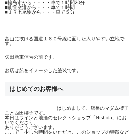
■輪島市から・・・・車で１時間20分
■能登空港から・・・車で１時間
■ＪＲ七尾駅から・・・車で５分
富山に抜ける国道１６０号線に面した入りやすい立地で
す。
矢田新東信号の前です。
お店は船をイメージした塗装です。
はじめてのお客様へ
はじめまして、店長のマダム櫻子
こと西田櫻子です。
本日はワインと地酒のセレクトショップ「Nishida」にお
いでくださり、
ありがとうございます。
ここで、少しお時間をいただき、このショップの特徴など