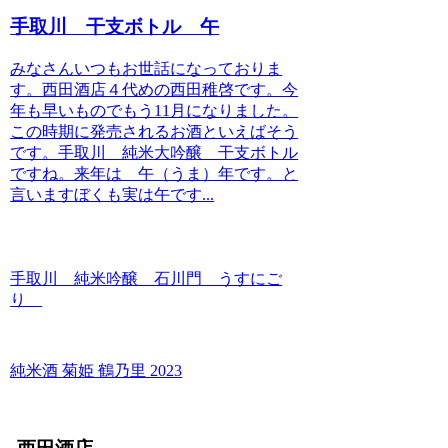
手取川 干支ボトル 午
みなさんいつもお世話になっておりま
す。西田酒店４代めの西田稚啓です。今
年も早いものでもう11月になりました。
この時期に発売されるお酒といえばそう
です。手取川 純米大吟醸 干支ボトル
ですね。来年は 午（うま）年です。と
言いますぼくも実は午です...
手取川 純米吟醸 石川門 うすにご
り
純米酒 菊姫 鶴乃里 2023