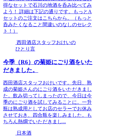
得なセットで石川の地酒を呑み比べてみ
よう！ 詳細は下記の通りです。もっとA
セットのご注文はこちらから。（もっと
呑みたくなること間違いのなしのセレク
ト！）
西田酒店スタッフおけいの
ひとり言
今季（R6）の菊姫にごり酒をいた
だきました。
西田酒店スタッフおけいです。先日、熟
成の菊姫さんのにごり酒をいただきまし
た。飲み切ってしまったので、今日は今
季のにごり酒を試してみることに。一升
瓶は熟成用としてお店のセラーでお休み
させておき、四合瓶を楽しみました。も
ちろん熱燗でいただきまし...
日本酒