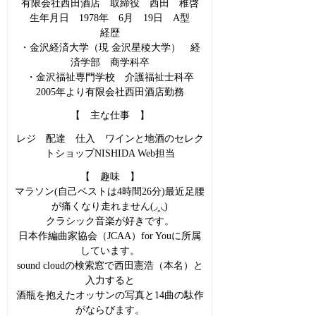
有限会社西田酒店 取締役 西田 稚啓
生年月日 1978年 6月 19日 A型
経歴
・金沢経済大学（現 金沢星稜大学） 経
済学部 商学科卒
・金沢福祉専門学校 介護福祉士科卒
2005年より有限会社西田酒店勤務
【 主な仕事 】
レジ 配達 仕入 ワインと地酒のセレク
トショップNISHIDA Web担当
【 趣味 】
マラソン(自己ベストは4時間26分)最近足腰
が痛くなり走れません(◞‸◟)
クラシック音楽が好きです。
日本作編曲家協会（JCAA）for Youに所属
しています。
sound cloudの検索窓で西田憲浩（本名）と
入力すると
酒瓶を抱えたオッサンの写真と14曲の駄作
がならびます。