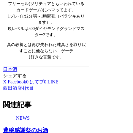
フリーセル(ソリティアともいわれている
カードゲーム)にハマってます。
1プレイは2分弱～1時間強（バラツキあり
ます）。
現レベルは500ダイヤモンドグランドマス
ター2です。
真の教養とは再び失われた純真さを取り戻
すことに他ならない ゲーテ
⇧好きな言葉です。
日本酒
シェアする
X
Facebook
0
はてブ
0
LINE
西田酒店4代目
関連記事
NEWS
豊穣感謝祭のお酒