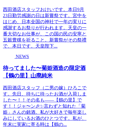
西田酒店スタッフおけいです。本日9月
23日勤労感謝の日は新嘗祭です。宮中を
はじめ、日本全国の神社で一年の実りに
感謝するお祭りが行われます。天皇の一
番大切なお仕事が、この国の民の安寧と
五穀豊穣を祈ること。新嘗祭がその祭禮
で、本日です。天皇陛下...
NEWS
待ってました〜菊姫酒造の限定酒
【鶴の里】山廃純米
西田酒店スタッフ（二男の嫁）ひろこで
す。先日、待ちに待ったお酒が入荷しま
した〜！！その名も――【鶴の里】で
す！！ジャ〜ン🎉✨言わずと知れた「菊
姫」さんの銘酒。私が大好きで毎年楽し
みにしているお酒のひとつです。私が、
年末に実家に寄る時は【鶴の...