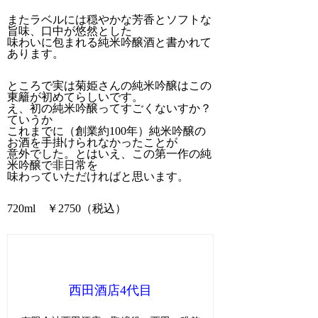
またラベルには穏やかな芳香とソフトな
旨味、口中が悠然とした
味わいに包まれる純米吟醸酒と書かれて
あります。
ところで実は菊姫さんの純米吟醸はこの
東籬が初めてらしいです。
え、初の純米吟醸ってすごくないすか？
ていうか
これまでに（創業約100年）純米吟醸の
お酒を手掛けられなかったことが
意外でした。とはいえ、この第一作の純
米吟醸で非日常を
味わっていただければと思います。
720ml ￥2750（税込）
西田酒店4代目