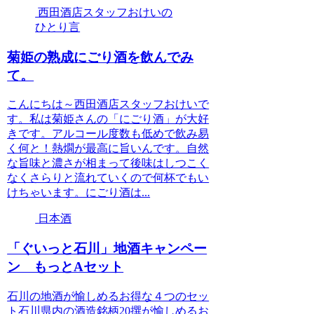
西田酒店スタッフおけいの
ひとり言
菊姫の熟成にごり酒を飲んでみ
て。
こんにちは～西田酒店スタッフおけいで
す。私は菊姫さんの「にごり酒」が大好
きです。アルコール度数も低めで飲み易
く何と！熱燗が最高に旨いんです。自然
な旨味と濃さが相まって後味はしつこく
なくさらりと流れていくので何杯でもい
けちゃいます。にごり酒は...
日本酒
「ぐいっと石川」地酒キャンペー
ン もっとAセット
石川の地酒が愉しめるお得な４つのセッ
ト石川県内の酒造銘柄20撰が愉しめるお