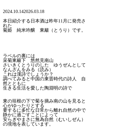
2024.10.14
2026.03.18
本日紹介する日本酒は昨年11月に発売さ
れた
菊姫 純米吟醸 東籬（とうり）です。
ラベルの裏には
采菊東籬下 悠然見南山
さいきくとうりのした ゆうぜんとして
なんざんをみる（読み）
これは漢詩でしょうか？
調べてみると中国の東晋時代の詩人 自
然とともに
生きる生活を愛した陶淵明の詩で
東の垣根の下で菊を摘み南の山を見ると
心がゆったりとする
要するに多忙な日常から離れ自然の中で
静かに過ごすことによって
安らぎやまさに無為自然（むいしぜん）
の境地を表しています。