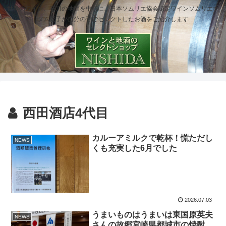
世界のワイン、石川の地酒を中心に、日本ソムリエ協会認定ワインソムリエマ
ダム櫻子が自分の舌でセレクトしたお酒をご紹介します
西田酒店4代目
カルーアミルクで乾杯！慌ただし
NEWS
くも充実した6月でした
2026.07.03
うまいものはうまいは東国原英夫
NEWS
さんの故郷宮崎県都城市の焼酎