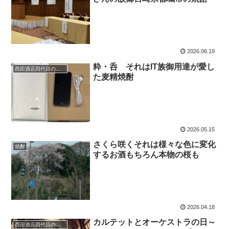
2026.06.19
粋・呑 それはIT族御用達が愛し
西田酒店四代目のひとり言
た麦精焼酎
2026.05.15
さくら咲くそれは様々な色に変化
焼酎
するお酒もちろん本物の桜も
2026.04.18
カルテットとオーケストラの日～
西田酒店四代目のひとり言