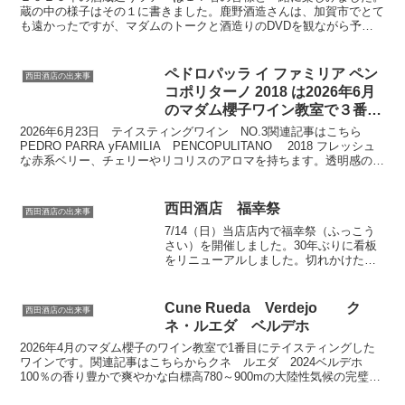
蔵の中の様子はその１に書きました。鹿野酒造さんは、加賀市でとて
も遠かったですが、マダムのトークと酒造りのDVDを観ながら予
習。途中道の駅にも寄りまるで大人の遠足でした。会長、営業...
ペドロパッラ イ ファミリア ペン
西田酒店の出来事
コポリターノ 2018 は2026年6月
のマダム櫻子ワイン教室で３番目
にテイスティングしたワインで
2026年6月23日 テイスティングワイン NO.3関連記事はこちら
す！
PEDRO PARRA yFAMILIA PENCOPULITANO 2018 フレッシュ
な赤系ベリー、チェリーやリコリスのアロマを持ちます。透明感のあ
る果実味で、艶やか...
西田酒店 福幸祭
西田酒店の出来事
7/14（日）当店店内で福幸祭（ふっこう
さい）を開催しました。30年ぶりに看板
をリニューアルしました。切れかけたネ
オンサインから一枚の絵に生まれ変わり
ました。ボトルの形といい、教会の背景
といいブルゴーニュの豊穣な大地を描い
Cune Rueda Verdejo ク
西田酒店の出来事
ているように見えま...
ネ・ルエダ ベルデホ
2026年4月のマダム櫻子のワイン教室で1番目にテイスティングした
ワインです。関連記事はこちらからクネ ルエダ 2024ベルデホ
100％の香り豊かで爽やかな白標高780～900mの大陸性気候の完璧な
環境で栽培されたベルデホを、夜間に手摘みで...