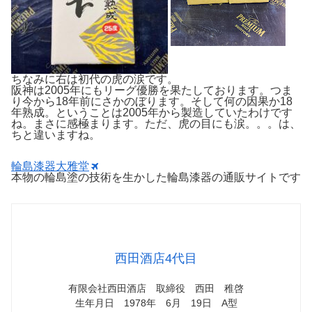
ちなみに右は初代の虎の涙です。
阪神は2005年にもリーグ優勝を果たしております。つま
り今から18年前にさかのぼります。そして何の因果か18
年熟成。ということは2005年から製造していたわけです
ね。まさに感極まります。ただ、虎の目にも涙。。。は、
ちと違いますね。
輪島漆器大雅堂
本物の輪島塗の技術を生かした輪島漆器の通販サイトです
西田酒店4代目
有限会社西田酒店 取締役 西田 稚啓
生年月日 1978年 6月 19日 A型