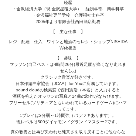
経歴
・金沢経済大学（現 金沢星稜大学） 経済学部 商学科卒
・金沢福祉専門学校 介護福祉士科卒
2005年より有限会社西田酒店勤務
【 主な仕事 】
レジ 配達 仕入 ワインと地酒のセレクトショップNISHIDA
Web担当
【 趣味 】
マラソン(自己ベストは4時間26分)最近足腰が痛くなり走れま
せん(◞‸◟)
クラシック音楽が好きです。
日本作編曲家協会（JCAA）for Youに所属しています。
sound cloudの検索窓で西田憲浩（本名）と入力すると
酒瓶を抱えたオッサンの写真と14曲の駄作がならびます。
フリーセル(ソリティアともいわれているカードゲーム)にハマ
ってます。
1プレイは2分弱～1時間強（バラツキあります）。
現レベルは500ダイヤモンドグランドマスター2です。
真の教養とは再び失われた純真さを取り戻すことに他ならな