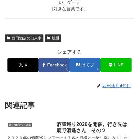
い ゲーテ
⇧好きな言葉です。
西田酒店の出来事
焼酎
シェアする
X
Facebook
はてブ
LINE
0
0
西田酒店4代目
関連記事
酒蔵巡り2020を開催。行き先は
西田酒店の出来事
鹿野酒造さん その２
２０２０年の酒蔵巡りツアーは１７名の皆様と一緒に楽しみました。