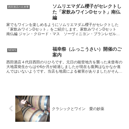
ソムリエマダム櫻子がセレクトし
西田酒店の出来事
た「家飲みワインDセット」南仏
編
家でもワインを楽しめるようにソムリエマダム櫻子がセレクトした
「家飲みワインDセット」をご紹介します。家飲みワインDセット
南仏編 ジャン・クロード・マス ソーヴィニヨン・ブランレゼルヴ
2017 1,650円 ジャン・クロード・マス ピノ・...
福幸祭（ふっこうさい）開催のご
NEWS
案内
西田酒店４代目西田のりひろです。元日の能登地方を襲った未曾有の
大地震発生からはや6か月が経過しましたが現在も復興はなかなか進
んではいないようです。当店も地震による被害がありましたがそんな
中で福幸祭と題しまして一日限りのイベントを開催させてい...
クラシックとワイン 愛の妙薬