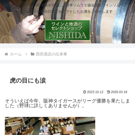
世界のワイン、石川の地酒を中心に、日本ソムリエ協会認定ワインソムリエマ
ダム櫻子が自分の舌でセレクトしたお酒をご紹介します
ホーム
西田酒店の出来事
虎の目にも涙
2023.10.12
2026.03.18
そういえば今年、阪神タイガースがリーグ優勝を果たしま
した（野球に詳しくありませんが）。