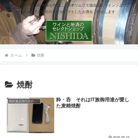
世界のワイン、石川の地酒を中心に、日本ソムリエ協会認定ワインソムリエマ
ダム櫻子が自分の舌でセレクトしたお酒をご紹介します
ホーム
焼酎
焼酎
粋・呑 それはIT族御用達が愛し
西田酒店四代目のひとり言
た麦精焼酎
2026.05.15