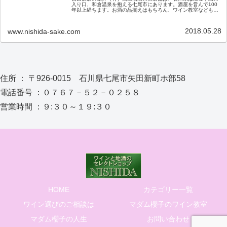
入り口、和倉温泉を抱える七尾市にあります。酒屋を営んで100
年以上経ちます。お酒の品揃えはもちろん、ワイン教室なども随
時開催しておりますので、お近くにお越しの際はぜひ、お立ち寄
りくだ…
2018.05.28
www.nishida-sake.com
住所 ： 〒926-0015 石川県七尾市矢田新町ホ部58
電話番号 ：０７６７－５２－０２５８
営業時間 ：９:３０～１９:３０
HOME
カテゴリー一覧
ワイン選びのご相談は
マダム櫻子のワイン教室
マダム櫻子の人生
お問い合わせ