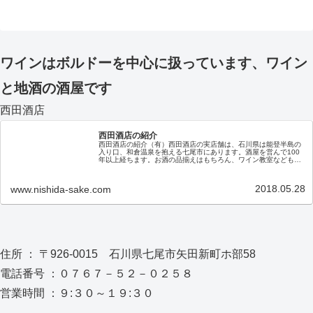
ワインはボルドーを中心に扱っています、ワイン
と地酒の酒屋です
西田酒店
西田酒店の紹介
西田酒店の紹介（有）西田酒店の実店舗は、石川県は能登半島の
入り口、和倉温泉を抱える七尾市にあります。酒屋を営んで100
年以上経ちます。お酒の品揃えはもちろん、ワイン教室なども随
時開催しておりますので、お近くにお越しの際はぜひ、お立ち寄
りくだ…
2018.05.28
www.nishida-sake.com
住所 ： 〒926-0015 石川県七尾市矢田新町ホ部58
電話番号 ：０７６７－５２－０２５８
営業時間 ：９:３０～１９:３０