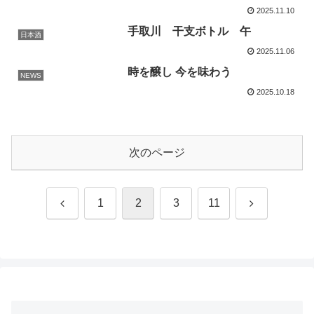
2025.11.10
手取川 干支ボトル 午
日本酒
2025.11.06
時を醸し 今を味わう
NEWS
2025.10.18
次のページ
前
次
1
2
3
11
へ
へ