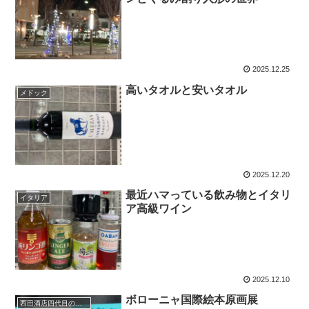
2025.12.25
高いタオルと安いタオル
メドック
2025.12.20
最近ハマっている飲み物とイタリ
イタリア
ア高級ワイン
2025.12.10
ボローニャ国際絵本原画展
西田酒店四代目のひとり言