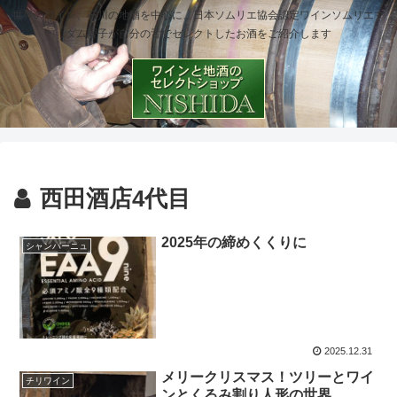
世界のワイン、石川の地酒を中心に、日本ソムリエ協会認定ワインソムリエマ
ダム櫻子が自分の舌でセレクトしたお酒をご紹介します
西田酒店4代目
2025年の締めくくりに
シャンパーニュ
2025.12.31
メリークリスマス！ツリーとワイ
チリワイン
ンとくるみ割り人形の世界