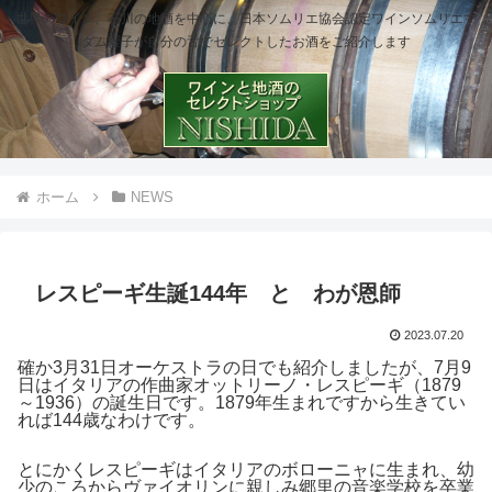
世界のワイン、石川の地酒を中心に、日本ソムリエ協会認定ワインソムリエマ
ダム櫻子が自分の舌でセレクトしたお酒をご紹介します
ホーム
NEWS
レスピーギ生誕144年 と わが恩師
2023.07.20
確か3月31日オーケストラの日でも紹介しましたが、7月9
日はイタリアの作曲家オットリーノ・レスピーギ（1879
～1936）の誕生日です。1879年生まれですから生きてい
れば144歳なわけです。
とにかくレスピーギはイタリアのボローニャに生まれ、幼
少のころからヴァイオリンに親しみ郷里の音楽学校を卒業