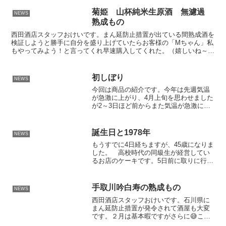
末は作曲活動に勤しむという稀有な経歴
です。最終的には保険会社の社長にな
菊姫 山杯純米生原酒 無濾過
NEWS
り、ピュリッツァー...
熟成もの
西田酒店スタッフおけいです。まん延防止措置が出ている間熟成酒を
検証しようと勝手に自分を盛り上げていたらお客様の「Mちゃん」私
もやってみよう！と言ってくれ早速購入してくれた。（嬉しいね～M
ちゃんいつもマダムの話をしっかりと聞いてくれる当店のフ...
初しぼり
NEWS
今回は商品の紹介です。今年は先週気温
が急激に上がり、4月上旬を思わせました
が2～3日ほど前からまた気温が急激に下
がり冬に逆戻りしているようです。でも
本日は春分の日ですね。季節は確実に春
を迎えようとしております。さて、その
誕生日と1978年
NEWS
商品ですが初しぼりと...
もうすでに4日経ちますが、45歳になりま
した。 高校時代の同級生が経営してい
るお店のケーキです。5日前に取りに行き
ました。フライングです。1978年（昭和
53年）を調べてみました。1978年（1978
ねん）は、西暦（グレゴリオ暦）によ
手取川吟白寿の熟成もの
NEWS
る、...
西田酒店スタッフおけいです。石川県に
まん延防止措置が発令されて酒屋も大変
です。２月は基本暇ですがさらに😅この
時期は年末に出来ないお掃除や棚卸しに