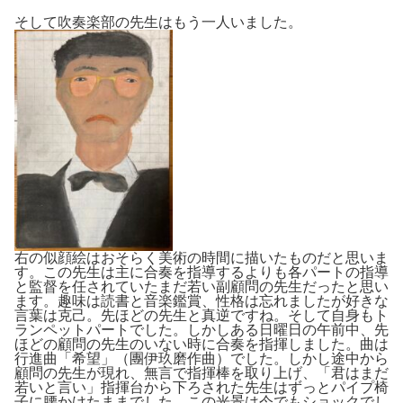
そして吹奏楽部の先生はもう一人いました。
右の似顔絵はおそらく美術の時間に描いたものだと思いま
す。この先生は主に合奏を指導するよりも各パートの指導
と監督を任されていたまだ若い副顧問の先生だったと思い
ます。趣味は読書と音楽鑑賞、性格は忘れましたが好きな
言葉は克己。先ほどの先生と真逆ですね。そして自身もト
ランペットパートでした。しかしある日曜日の午前中、先
ほどの顧問の先生のいない時に合奏を指揮しました。曲は
行進曲「希望」（團伊玖磨作曲）でした。しかし途中から
顧問の先生が現れ、無言で指揮棒を取り上げ、「君はまだ
若いと言い」指揮台から下ろされた先生はずっとパイプ椅
子に腰かけたままでした。この光景は今でもショックでし