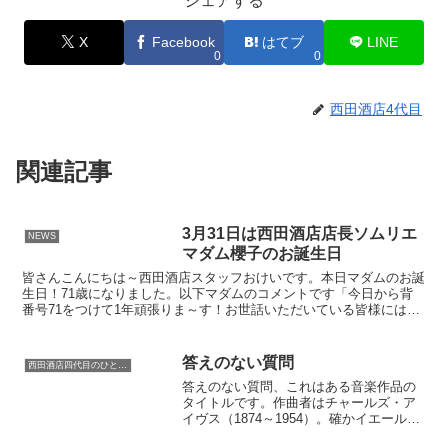
シェアする
X
Facebook
はてブ
LINE
0
0
西田酒店4代目
関連記事
3月31日は西田酒店店長ソムリエ
NEWS
マダム櫻子のお誕生日
皆さんこんにちは～西田酒店スタッフおけいです。本日マダムのお誕
生日！71歳になりました。以下マダムのコメントです「今日から背
番号71をつけて1年頑張りま～す！お世話いただいている皆様には心
からお礼を申し上げると共にこれからの1年またまたよろ...
答えのない質問
西田酒店四代目のひとり言
答えのない質問、これはある音楽作品の
タイトルです。作曲者はチャールズ・ア
イヴス（1874～1954）。確かイエール大
学を卒業後平日は大手保険会社に勤め週