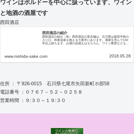
ワインはボルドーを中心に扱っています、ワイン
と地酒の酒屋です
西田酒店
西田酒店の紹介
西田酒店の紹介（有）西田酒店の実店舗は、石川県は能登半島の
入り口、和倉温泉を抱える七尾市にあります。酒屋を営んで100
年以上経ちます。お酒の品揃えはもちろん、ワイン教室なども随
時開催しておりますので、お近くにお越しの際はぜひ、お立ち寄
りくだ…
2018.05.28
www.nishida-sake.com
住所 ： 〒926-0015 石川県七尾市矢田新町ホ部58
電話番号 ：０７６７－５２－０２５８
営業時間 ：９:３０～１９:３０