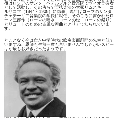
後はロシアのサンクトペテルブルク音楽院でヴィオラ奏者
として活動し、その傍らで管弦楽法の大家リムスキー＝コ
ルサコフ（1844～1908）に師事、晩年はローマのサンタ
チェチーリア音楽院の学長に就任、そのころに書かれたロ
ーマ三部作（ローマの噴水 ローマの松 ローマの祭り）
とリュートのための古風な舞曲とアリアで知られていま
す。
どことなく今は亡き中学時代の吹奏楽部顧問の先生と似て
いますね。恩師も生前一度も言いませんでしたがレスピー
ギが最もお好きだったようです。