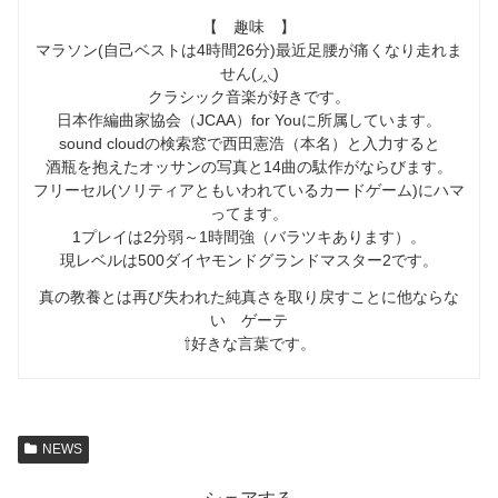
【 趣味 】
マラソン(自己ベストは4時間26分)最近足腰が痛くなり走れま
せん(◞‸◟)
クラシック音楽が好きです。
日本作編曲家協会（JCAA）for Youに所属しています。
sound cloudの検索窓で西田憲浩（本名）と入力すると
酒瓶を抱えたオッサンの写真と14曲の駄作がならびます。
フリーセル(ソリティアともいわれているカードゲーム)にハマ
ってます。
1プレイは2分弱～1時間強（バラツキあります）。
現レベルは500ダイヤモンドグランドマスター2です。
真の教養とは再び失われた純真さを取り戻すことに他ならな
い ゲーテ
⇧好きな言葉です。
NEWS