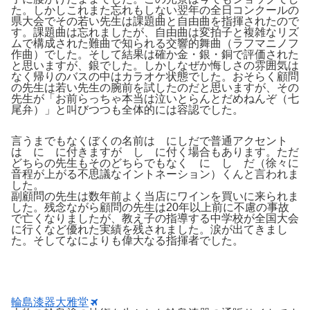
た。しかしこれまた忘れもしない翌年の全日コンクールの
県大会でその若い先生は課題曲と自由曲を指揮されたので
す。課題曲は忘れましたが、自由曲は変拍子と複雑なリズ
ムで構成された難曲で知られる交響的舞曲（ラフマニノフ
作曲）でした。そして結果は確か金・銀・銅で評価された
と思いますが、銀でした。しかしなぜか悔しさの雰囲気は
なく帰りのバスの中はカラオケ状態でした。おそらく顧問
の先生は若い先生の腕前を試したのだと思いますが、その
先生が「お前らっちゃ本当は泣いとらんとだめねんぞ（七
尾弁）」と叫びつつも全体的には容認でした。
言うまでもなくぼくの名前は にしだで普通アクセント
は に に付きますが し に付く場合もあります。ただ
どちらの先生もそのどちらでもなく に し だ（徐々に
音程が上がる不思議なイントネーション）くんと言われま
した。
副顧問の先生は数年前よく当店にワインを買いに来られま
した。残念ながら顧問の先生は20年以上前に不慮の事故
で亡くなりましたが、教え子の指導する中学校が全国大会
に行くなど優れた実績を残されました。涙が出てきまし
た。そしてなによりも偉大なる指揮者でした。
輪島漆器大雅堂