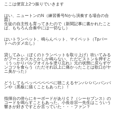
ここは便宜上2つ振りでいきます
はい、ニュートンのN（練習番号Nから演奏する場合の合
図）
生徒の自主性も育ってきたので（新聞記事に書かれたこと
ば、もちろん合奏中には一切なし）
はいトランペット、鳴らんペット、マイペット（Tpパー
トへのダメ出し）
貸してみぃ（ぼくのトランペットを取り上げ）吹いてみる
がプーとかスカとかしか鳴らない、ただピストンを押すと
（うっかりバルブオイルを塗り忘れ）元の状態に戻らずゲ
ンコツを食らう（ただそれ以上に痛かったことは歌口がヤ
ニ臭かった）
どうしてもペッペペペペペに聴こえるヤンパパパンパンパ
ンや（黒板に描くこともあった）！
指揮台の傍らにキーボードがありＣ７（シーセブンス）の
コードを鳴らすこともあった。小長谷宗一先生はこういう
響きが好きですとか言っていた・・・ファン？