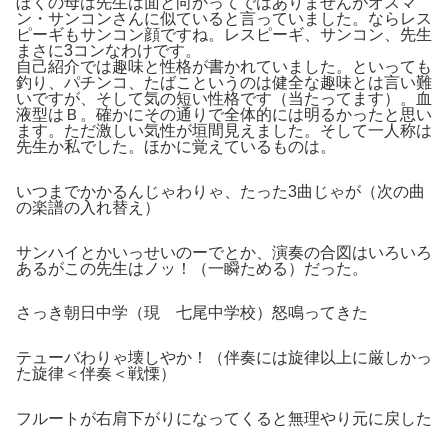
ぼくの母は先生は面と向かってではありませんがオスマ
ン・サンコンさんに似ていると言っていました。ならレス
ピーギもサンコン顔ですね。レスピーギ、サンコン、先生
まさに3コンなわけです。
自己紹介では趣味と性格が書かれていました。といっても
釣り、パチンコ、たばこというのは健全な趣味とは言い難
いですが、そして気の短い性格です（当たってます）。血
液型はＢ。確かにその通りで全体的には明るかったと思い
ます。ただ激しい気性が垣間見えました。そして一人称は
先生か私でした。ほかに覚えているものは。
いつまでかかるんじゃわりゃ、たった3曲じゃが（次の曲
の楽譜の入れ替え）
サンハイとかいっせいのーでとか、演奏の合図はいろいろ
あるがこの先生はノッ！（一瞬ためる）だった。
さっき朝日中学（現 七尾中学校）怒鳴ってきた
テューバわりゃ壊しやか！（伴奏には旋律以上に厳しかっ
た旋律＜伴奏＜戦慄）
フルートが右肩下がりになってくると無理やり元に戻した