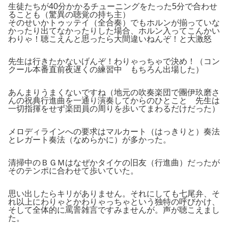
生徒たちが40分かかるチューニングをたった5分で合わせ
ることも（驚異の聴覚の持ち主）
そのせいかトゥッテイ（全合奏）でもホルンが揃っていな
かったり出てなかったりした場合、ホルン入ってこんかい
わりゃ！聴こえんと思ったら大間違いねんぞ！と大激怒
先生は行きたかないげんぞ！わりゃっちゃで決め！（コン
クール本番直前夜遅くの練習中 もちろん出場した）
あんまりうまくないですね（地元の吹奏楽団で團伊玖磨さ
んの祝典行進曲を一通り演奏してからのひとこと 先生は
一切指揮をせず楽団員の周りを歩いてまわるだけだった）
メロディラインへの要求はマルカート（はっきりと）奏法
とレガート奏法（なめらかに）が多かった。
清掃中のＢＧＭはなぜかタイケの旧友（行進曲）だったが
そのテンポに合わせて歩いていた。
思い出したらキリがありません。それにしても七尾弁、そ
れ以上にわりゃとかわりゃっちゃという独特の呼びかけ、
そして全体的に罵詈雑言ですみませんが。声が聴こえまし
た。