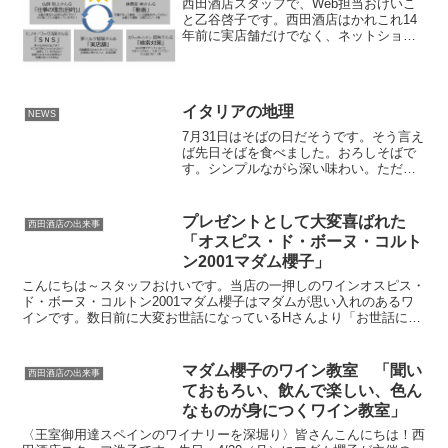
西田酒店スタッフで、Web担当おけいこ
と乙谷啓子です。西田酒店はかれこれ14
年前に実店舗だけでなく、ネットショッ
プ販売を始めようと思いました。が、何
をどうやって手を付けていいかわからな
い。そんな中ある方の紹介で石川県産業
創出支援機構ISIC...
イタリアの地理
NEWS
7月31日はそばの日だそうです。そう言え
ば先日そばを食べました。おろしそばで
す。シンプルながら深い味わい。ただ辛
い大根が苦手なんですがこの大根おろし
意外にも辛くなくとても食べやすかった
です。でもそば湯が苦手です。ただ調べ
プレゼントとして大変喜ばれた
西田酒店の出来事
てみると8月31日も...
「オスピス・ド・ボーヌ・コルト
ン2001マダム櫻子」
こんにちは～スタッフおけいです。当店の一押しのワインオスピス・
ド・ボーヌ・コルトン2001マダム櫻子はマダムが思い入れのあるワ
インです。数日前に大変お世話になっているHさんより「お世話にな
った方にお礼がしたいので、ワインをお贈りしたいと思い...
マダム櫻子のワイン教室 「聞い
西田酒店の出来事
ておもろい、飲んで楽しい、色ん
なものが身につくワイン教室」
〈王室御用達スペインのワイナリーを深堀り〉皆さんこんにちは！西