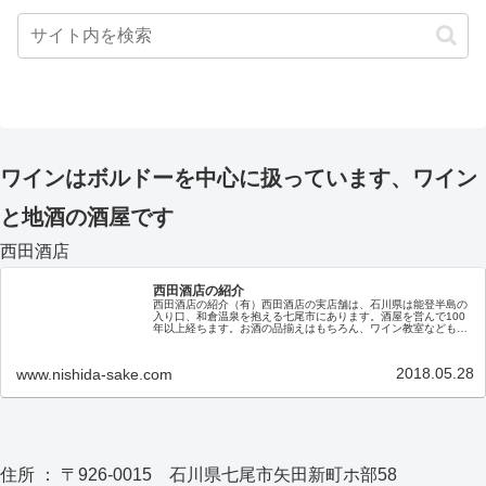
ワインはボルドーを中心に扱っています、ワイン
と地酒の酒屋です
西田酒店
西田酒店の紹介
西田酒店の紹介（有）西田酒店の実店舗は、石川県は能登半島の
入り口、和倉温泉を抱える七尾市にあります。酒屋を営んで100
年以上経ちます。お酒の品揃えはもちろん、ワイン教室なども随
時開催しておりますので、お近くにお越しの際はぜひ、お立ち寄
りくだ…
2018.05.28
www.nishida-sake.com
住所 ： 〒926-0015 石川県七尾市矢田新町ホ部58