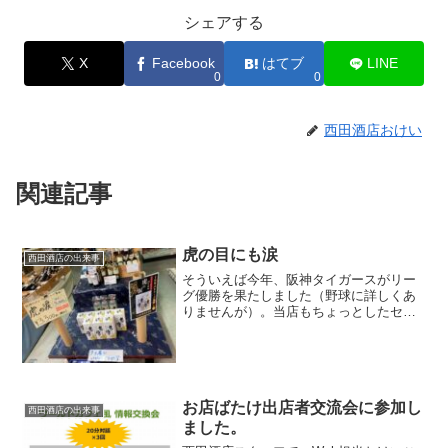
シェアする
X
Facebook
はてブ
LINE
0
0
西田酒店おけい
関連記事
虎の目にも涙
西田酒店の出来事
そういえば今年、阪神タイガースがリー
グ優勝を果たしました（野球に詳しくあ
りませんが）。当店もちょっとしたセー
ルを行いました。限定3000本、税込
¥3,300です。 ちなみに右は初代の虎の涙
です。阪神は2005年にもリーグ優勝を果
たしておりま...
お店ばたけ出店者交流会に参加し
西田酒店の出来事
ました。