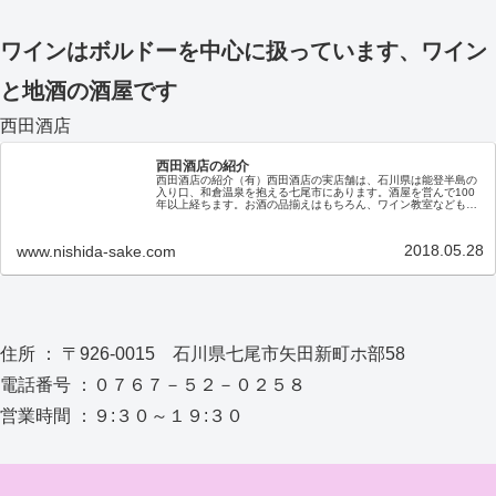
ワインはボルドーを中心に扱っています、ワイン
と地酒の酒屋です
西田酒店
西田酒店の紹介
西田酒店の紹介（有）西田酒店の実店舗は、石川県は能登半島の
入り口、和倉温泉を抱える七尾市にあります。酒屋を営んで100
年以上経ちます。お酒の品揃えはもちろん、ワイン教室なども随
時開催しておりますので、お近くにお越しの際はぜひ、お立ち寄
りくだ…
2018.05.28
www.nishida-sake.com
住所 ： 〒926-0015 石川県七尾市矢田新町ホ部58
電話番号 ：０７６７－５２－０２５８
営業時間 ：９:３０～１９:３０