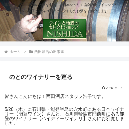
世界のワイン、石川の地酒を中心に、日本ソムリエ協会認定ワインソムリエマ
ダム櫻子が自分の舌でセレクトしたお酒をご紹介します
ホーム
西田酒店の出来事
のとのワイナリーを巡る
2026.06.19
皆さんこんにちは！西田酒店スタッフ浩子です。
5/28（木）に石川県・能登半島の穴水町にある日本ワイナ
リー【能登ワイン】さんと、石川県輪島市門前町にある能
登のワイナリー【ハイディーワイナリ】さんにお邪魔しま
した。