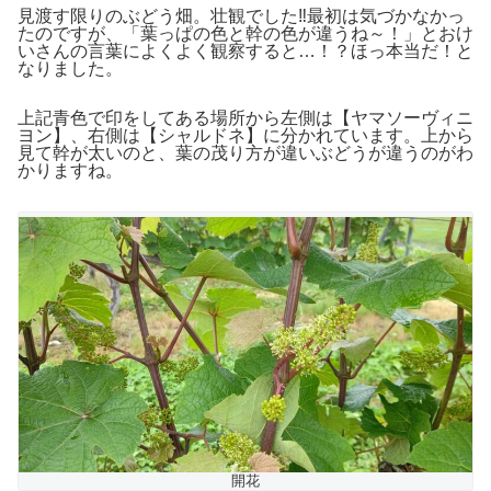
見渡す限りのぶどう畑。壮観でした‼最初は気づかなかっ
たのですが、「葉っぱの色と幹の色が違うね～！」とおけ
いさんの言葉によくよく観察すると…！？ほっ本当だ！と
なりました。
上記青色で印をしてある場所から左側は【ヤマソーヴィニ
ヨン】、右側は【シャルドネ】に分かれています。上から
見て幹が太いのと、葉の茂り方が違いぶどうが違うのがわ
かりますね。
開花