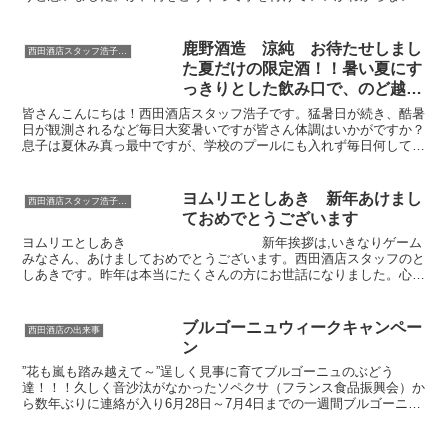
そんな中ある方の紹介で石川県産業創出支援機構ISIC...
鹿野酒造 涼純 お待たせしまし
西田酒店スタッフ浩子のこちょこちょ話
た夏だけの限定酒！！暑い夏にす
っきりとした飲み口で、のど越し
爽やか！！キンキンに冷やして召
皆さんこんにちは！西田酒店スタッフ浩子です。猛暑日が続き、酷暑
し上がれ！
日が観測されるなど毎日大変暑いですが皆さん体調はいかがですか？
息子は夏休み真っ最中ですが、学校のプールにも入れず毎日何して遊
ばせようかと悩み中です。先日は親子で芝政に行ってきまし...
ヨムリエとしあき 新年あけまし
西田酒店スタッフ浩子のこちょこちょ話
ておめでとうございます
ヨムリエとしあき 新年挨拶は,いきなりゲーム
みなさん、あけましておめでとうございます。西田酒店スタッフのと
しあきです。昨年は本当にたくさんの方にお世話になりました。心よ
り感謝...
ブルゴーニュウィークキャンペー
西田酒店の出来事
ン
”花も嵐も踏み越えて～”逞しく見事に育てブルゴーニュのぶどう
達！！！久しく音沙汰がなかったソペクサ（フランス食品振興会）か
ら数年ぶりに連絡が入り6月28日～7月4日までの一週間ブルゴーニュ
ウィークを開いてほしいとのこと。全国で34店舗、とこ...