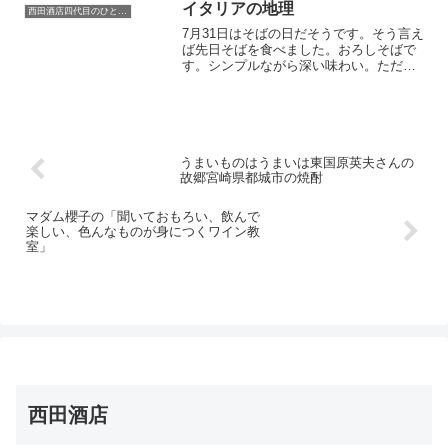
イタリアの地理
西田酒店四代目のひとり言
7月31日はそばの日だそうです。そう言え
ば先日そばを食べました。おろしそばで
す。シンプルながら深い味わい。ただ辛
い大根が苦手なんですがこの大根おろし
意外にも辛くなくとても食べやすかった
です。でもそば湯が苦手です。ただ調べ
てみると8月31日も...
うまいものはうまいは東国原英夫さんの
故郷宮崎県都城市の焼酎
マダム櫻子の「聞いておもろい、飲んで
楽しい、色んなものが身につくワイン教
室」
西田酒店