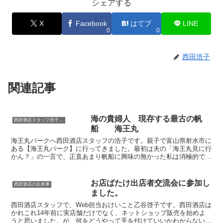
シェアする
X
Facebook
はてブ
LINE
0
0
西田浩子
関連記事
海の貴婦人 現存する最古の帆
西田酒店スタッフ浩子のこちょこちょ話
船 海王丸
海王丸パークへ西田酒店スタッフの浩子です。親子で富山県射水市に
ある【海王丸パーク】に行ってきました。最初は夫の「海王丸見に行
かん？」の一言で、正直あまり帆船に興味の無かった私は消極的でし
たが、実際に目の当たりにしてみると「綺麗な船だなぁ」と...
お店ばたけ出店者交流会に参加し
西田酒店の出来事
ました。
西田酒店スタッフで、Web担当おけいこと乙谷啓子です。西田酒店は
かれこれ14年前に実店舗だけでなく、ネットショップ販売を始めよ
うと思いました。が、何をどうやって手を付けていいかわからない。