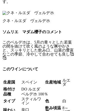
す。
クネ・ルエダ ヴェルデホ
ソムリエ マダム櫻子のコメント
このベルデホは、5月の青々とした若葉
の間を抜けて吹く風のような爽やかさ
と、スッキリとした飲み口、山菜の豊富
なこの季節、冷やして合わせても良し🥰
🥰
このワインについて
ルエ
生産国
スペイン
生産地域
ダ
格付け
DO ルエダ
品種
ベルデホ 100％
スティルワ
タイプ
色
白
イン
飲み頃温
8～
味わい
辛口