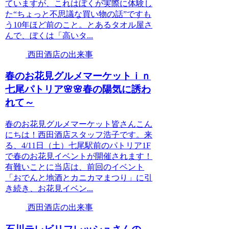
ていますが、これはぼくが実際に体験し
た“ちょっと不思議な買い物の話”ですも
う10年ほど前のこと。とあるタオル屋さ
んで、ぼくは「高いタ...
西田酒店の出来事
春のお花見グルメマーケットｉｎ
七尾パトリア🌸🌸春の陽気に誘わ
れて～
春のお花見グルメマーケット皆さんこん
にちは！西田酒店スタッフ浩子です。来
る、4/11日（土）七尾駅前のパトリア1F
で春のお花見イベントが開催されます！
有難いことに当店は、前回のイベント
「おでんと地酒とカニカマまつり」に引
き続き、お花見イベン...
西田酒店の出来事