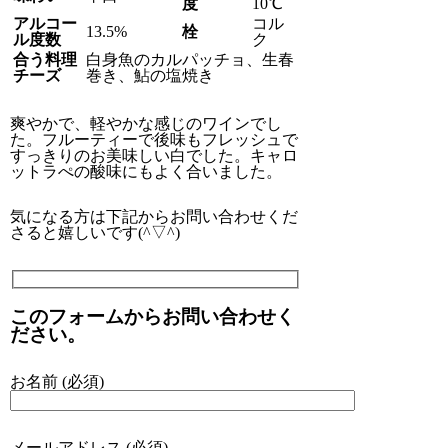
度
10℃
アルコー
コル
13.5%
栓
ル度数
ク
合う料理
白身魚のカルパッチョ、生春
チーズ
巻き、鮎の塩焼き
爽やかで、軽やかな感じのワインでし
た。フルーティーで後味もフレッシュで
すっきりのお美味しい白でした。キャロ
ットラぺの酸味にもよく合いました。
気になる方は下記からお問い合わせくだ
さると嬉しいです(^▽^)
このフォームからお問い合わせく
ださい。
お名前 (必須)
メールアドレス (必須)