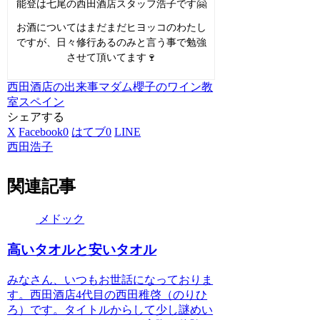
能登は七尾の西田酒店スタッフ浩子です🤗
お酒についてはまだまだヒヨッコのわたし
ですが、日々修行あるのみと言う事で勉強
させて頂いてます🍷
西田酒店の出来事
マダム櫻子のワイン教
室
スペイン
シェアする
X
Facebook
0
はてブ
0
LINE
西田浩子
関連記事
メドック
高いタオルと安いタオル
みなさん、いつもお世話になっておりま
す。西田酒店4代目の西田稚啓（のりひ
ろ）です。タイトルからして少し謎めい