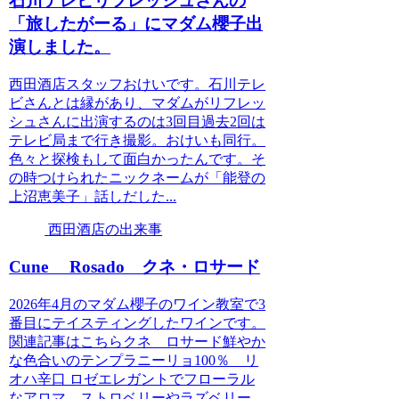
石川テレビリフレッシュさんの
「旅したがーる」にマダム櫻子出
演しました。
西田酒店スタッフおけいです。石川テレ
ビさんとは縁があり、マダムがリフレッ
シュさんに出演するのは3回目過去2回は
テレビ局まで行き撮影。おけいも同行。
色々と探検もして面白かったんです。そ
の時つけられたニックネームが「能登の
上沼恵美子」話しだした...
西田酒店の出来事
Cune Rosado クネ・ロサード
2026年4月のマダム櫻子のワイン教室で3
番目にテイスティングしたワインです。
関連記事はこちらクネ ロサード鮮やか
な色合いのテンプラニーリョ100％ リ
オハ辛口 ロゼエレガントでフローラル
なアロマ、ストロベリーやラズベリー、