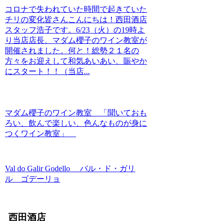
コロナで失われていた時間で起きていた
チリの変化皆さんこんにちは！西田酒店
スタッフ浩子です。6/23（火）の19時よ
り当店店長、マダム櫻子のワイン教室が
開催されました。何と！総勢２１名の
方々をお迎えして和気あいあい、賑やか
にスタート！！（当店...
マダム櫻子のワイン教室 「聞いておも
ろい、飲んで楽しい、色んなものが身に
つくワイン教室」
Val do Galir Godello バル・ド・ガリ
ル ゴデーリョ
西田酒店