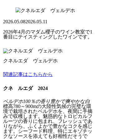
2026.05.08
2026.05.11
2026年4月のマダム櫻子のワイン教室で1
番目にテイスティングしたワインです。
クネルエダ ヴェルデホ
関連記事はこちらから
クネ ルエダ 2024
ベルデホ100％の香り豊かで爽やかな白
標高780～900mの大陸性気候の完璧な環
境で栽培されたベルデホを、夜間に手摘
みで収穫します。魅惑的なトロピカルフ
ルーツの香りに包まれ、フレッシュであ
りながら、ふくよかで豊かなコクを感じ
ます。シーフード料理、特にエキゾチッ
クなソースを添えても好相性だそうで