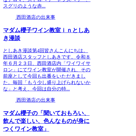
スグリのような赤...
西田酒店の出来事
マダム櫻子ワイン教室ｉｎとしあ
き漫談
としあき漫談第4回皆さんこんにちは。
西田酒店スタッフとしあきです。令和８
年６月２３日、西田酒店内「ワイワイサ
ロン」にてワイン教室が開催され、その
前座として今回も出番をいただきまし
た。毎回「もう少し盛り上げられないか
な」と考え、今回は自分の特...
西田酒店の出来事
マダム櫻子の「聞いておもろい、
飲んで楽しい、色んなものが身に
つくワイン教室」