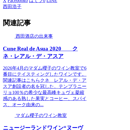
X
Facebook
0
はてブ
0
LINE
西田浩子
関連記事
西田酒店の出来事
Cune Real de Asua 2020 ク
ネ・レアル・デ・アスア
2026年4月のマダム櫻子のワイン教室で6
番目にテイスティングしたワインです。
関連記事はこちらクネ レアル・デ・ア
スア創設者の名を冠した、テンプラニー
リョ100％の希少な最高峰キュヴェ凝縮
感のある熟した果実とコーヒー、スパイ
ス、オーク由来の...
マダム櫻子のワイン教室
ニュージーランドワイン“ヌーヴ