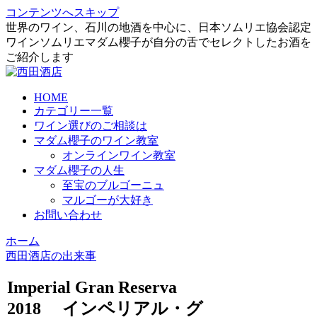
コンテンツへスキップ
世界のワイン、石川の地酒を中心に、日本ソムリエ協会認定
ワインソムリエマダム櫻子が自分の舌でセレクトしたお酒を
ご紹介します
HOME
カテゴリー一覧
ワイン選びのご相談は
マダム櫻子のワイン教室
オンラインワイン教室
マダム櫻子の人生
至宝のブルゴーニュ
マルゴーが大好き
お問い合わせ
ホーム
西田酒店の出来事
Imperial Gran Reserva
2018 インペリアル・グ