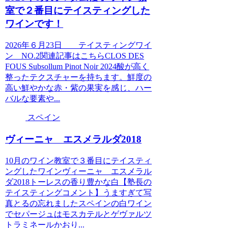
室で２番目にテイスティングした
ワインです！
2026年６月23日 テイスティングワイ
ン NO.2関連記事はこちらCLOS DES
FOUS Subsollum Pinot Noir 2024酸が高く
整ったテクスチャーを持ちます。鮮度の
高い鮮やかな赤・紫の果実を感じ、ハー
バルな要素や...
スペイン
ヴィーニャ エスメラルダ2018
10月のワイン教室で３番目にテイスティ
ングしたワインヴィーニャ エスメラル
ダ2018トーレスの香り豊かな白【塾長の
テイスティングコメント】うますぎて写
真とるの忘れましたスペインの白ワイン
でセパージュはモスカテルとゲヴァルツ
トラミネールかおり...