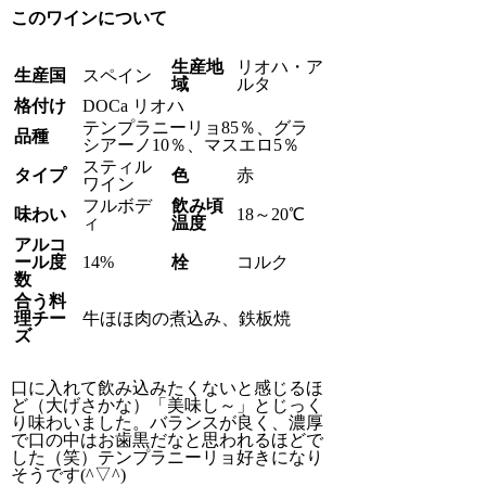
このワインについて
生産地
リオハ・ア
生産国
スペイン
域
ルタ
格付け
DOCa リオハ
テンプラニーリョ85％、グラ
品種
シアーノ10％、マスエロ5％
スティル
タイプ
色
赤
ワイン
フルボデ
飲み頃
味わい
18～20℃
ィ
温度
アルコ
ール度
14%
栓
コルク
数
合う料
理チー
牛ほほ肉の煮込み、鉄板焼
ズ
口に入れて飲み込みたくないと感じるほ
ど（大げさかな）「美味し～」とじっく
り味わいました。バランスが良く、濃厚
で口の中はお歯黒だなと思われるほどで
した（笑）テンプラニーリョ好きになり
そうです(^▽^)