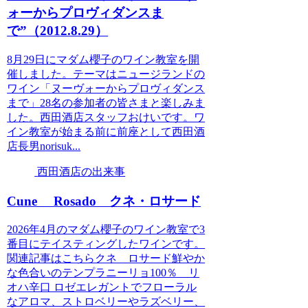
ォーからプロヴィダンスま
で”（2012.8.29）
8月29日にマダム櫻子のワイン教室を開
催しました。テーマはニュージランドの
ワイン「ヌーヴォーからプロヴィダンス
まで」28名の参加者の皆さまと楽しみま
した。西田酒店スタッフおけいです。ワ
イン教室が始まる前に前座として西田酒
店長男norisuk...
西田酒店の出来事
Cune Rosado クネ・ロサード
2026年4月のマダム櫻子のワイン教室で3
番目にテイスティングしたワインです。
関連記事はこちらクネ ロサード鮮やか
な色合いのテンプラニーリョ100％ リ
オハ辛口 ロゼエレガントでフローラル
なアロマ、ストロベリーやラズベリー、