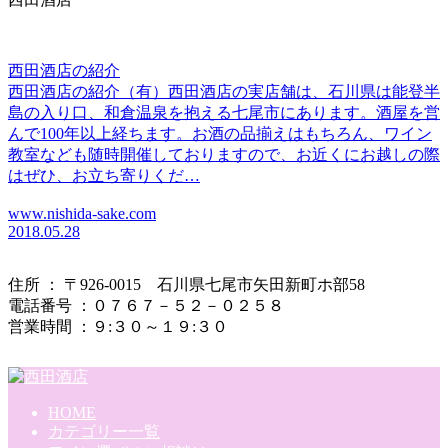
西田酒店の紹介
西田酒店の紹介（有）西田酒店の実店舗は、石川県は能登半
島の入り口、和倉温泉を抱える七尾市にあります。酒屋を営
んで100年以上経ちます。お酒の品揃えはもちろん、ワイン
教室なども随時開催しておりますので、お近くにお越しの際
はぜひ、お立ち寄りくだ…
www.nishida-sake.com
2018.05.28
住所 ： 〒926-0015 石川県七尾市矢田新町ホ部58
電話番号 ：０７６７－５２－０２５８
営業時間 ：９:３０～１９:３０
HOME
カテゴリー一覧