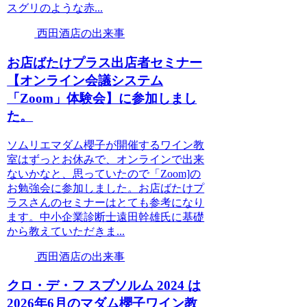
スグリのような赤...
西田酒店の出来事
お店ばたけプラス出店者セミナー
【オンライン会議システム
「Zoom」体験会】に参加しまし
た。
ソムリエマダム櫻子が開催するワイン教
室はずっとお休みで、オンラインで出来
ないかなと、思っていたので「Zoom]の
お勉強会に参加しました。お店ばたけプ
ラスさんのセミナーはとても参考になり
ます。中小企業診断士遠田幹雄氏に基礎
から教えていただきま...
西田酒店の出来事
クロ・デ・フ スブソルム 2024 は
2026年6月のマダム櫻子ワイン教