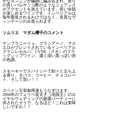
かなタンニンが繊細に編み込まれ、香り
の良いバルサミコ酢のようなニュアンス
がアクセントを加えています。長い余韻
が楽しめるワインです。インペリアルは
毎年製造されるわけではなく、良質なヴ
ィンテージのみ造られます。
ソムリエ マダム櫻子のコメント
テンプラニーリョ、グラシアーノ、マス
エロがブレンドされているインペリアル
グランレセルバ。CVNE（クネ）のフラ
ッグシップワイン。濃く深い黒っぽい赤
の色調。
スモーキーでスパイシーで刻々と立ち上
る香り、タバコ、コーヒー、チョコレー
ト、そして旨い！！
スペイン王室御用達もうなずけます。
2004年のフェリペ皇太子（現国王）のロ
イヤルウェディングの披露パーティーに
供されたそうで、なるほど！これは美味
しいですわ！！