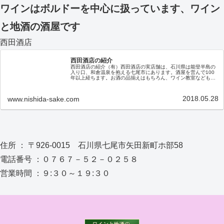
ワインはボルドーを中心に扱っています、ワイン
と地酒の酒屋です
西田酒店
西田酒店の紹介
西田酒店の紹介（有）西田酒店の実店舗は、石川県は能登半島の
入り口、和倉温泉を抱える七尾市にあります。酒屋を営んで100
年以上経ちます。お酒の品揃えはもちろん、ワイン教室なども随
時開催しておりますので、お近くにお越しの際はぜひ、お立ち寄
りくだ…
2018.05.28
www.nishida-sake.com
住所 ： 〒926-0015 石川県七尾市矢田新町ホ部58
電話番号 ：０７６７－５２－０２５８
営業時間 ：９:３０～１９:３０