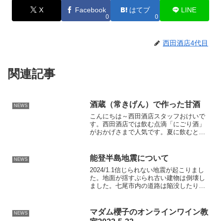
X
Facebook
はてブ
LINE
0
0
西田酒店4代目
関連記事
酒蔵（常きげん）で作った甘酒
NEWS
こんにちは～西田酒店スタッフおけいで
す。西田酒店では飲む点滴「にごり酒」
がおかげさまで人気です。夏に飲むと本
当に美味しいんです。でも現在おけいは
事情があり飲めない。でもにごりは飲み
たい！！！あっ！甘酒があるではないで
能登半島地震について
NEWS
すか！この甘酒毎年大好評...
2024/1.1信じられない地震が起こりまし
た。地面が揺すぶられ古い建物は倒壊し
ました。七尾市内の道路は陥没したり隆
起したりすっかり変わってしまっていま
す。おかげさまで西田酒店の建物はかろ
うじて大丈夫で社長、店長、スタッフは
マダム櫻子のオンラインワイン教
NEWS
皆無事でしたので...