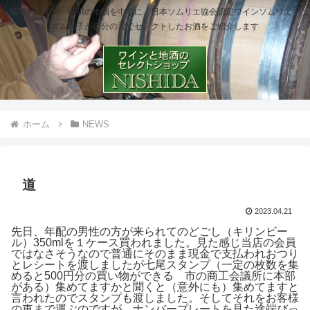
世界のワイン、石川の地酒を中心に、日本ソムリエ協会認定ワインソムリエマ
ダム櫻子が自分の舌でセレクトしたお酒をご紹介します
ホーム
NEWS
道
2023.04.21
先日、年配の男性の方が来られてのどごし（キリンビー
ル）350mlを１ケース買われました。見た感じ当店の会員
ではなさそうなので普通にそのまま現金で支払われおつり
とレシートを渡しましたが七尾スタンプ（一定の枚数を集
めると500円分の買い物ができる 市の商工会議所に本部
がある）集めてますかと聞くと（意外にも）集めてますと
言われたのでスタンプも渡しました。そしてそれをお客様
の車まで運ぶのですが、ナンバープレートを見た途端びっ