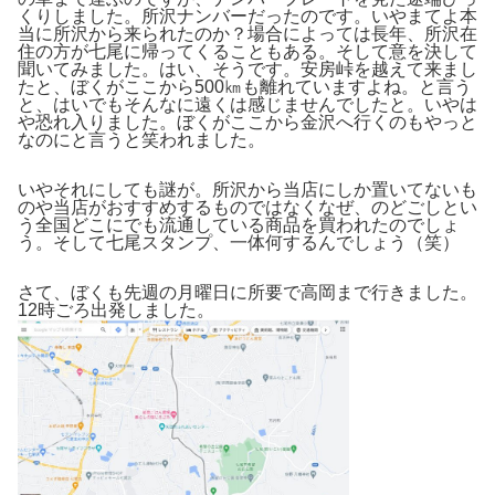
くりしました。所沢ナンバーだったのです。いやまてよ本
当に所沢から来られたのか？場合によっては長年、所沢在
住の方が七尾に帰ってくることもある。そして意を決して
聞いてみました。はい、そうです。安房峠を越えて来まし
たと、ぼくがここから500㎞も離れていますよね。と言う
と、はいでもそんなに遠くは感じませんでしたと。いやは
や恐れ入りました。ぼくがここから金沢へ行くのもやっと
なのにと言うと笑われました。
いやそれにしても謎が。所沢から当店にしか置いてないも
のや当店がおすすめするものではなくなぜ、のどごしとい
う全国どこにでも流通している商品を買われたのでしょ
う。そして七尾スタンプ、一体何するんでしょう（笑）
さて、ぼくも先週の月曜日に所要で高岡まで行きました。
12時ごろ出発しました。