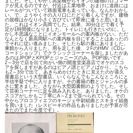
ました。そしてやがて高架橋からイオンの建物のロゴマー
クが見えるのですが、付近は工業地帯、おまけに道路には
レールがついていて路面電車も走っている。なんかおかし
い。で、ようやくその入り口にたどり着くんですが、建物
の規模はかなり小さく古びていて即座に違うと思いまし
た。これはイオン高岡でした。結果、30分ほどで着く予
定が1時間後になりました。トイレにも行きたいのに。し
かし不思議なことにイオンモールへの案内板がない。ただ
なんとなく新高岡駅への案内板を目にすることはあったの
でそれに従い進みました。そしたら駅の裏にありました。
東館から入りました。用を足した後、２FのHMV（CDレ
コードショップ）でクラシックコーナーを探しましたがあ
るのはJPOPとKPOPとジャニーズのみ。POP強いです。
2～3分で店を出て向かい側の開進堂楽器店でオケのスコ
アを探しますがあるのはピアノ譜とピアノばかり。こちら
も2～3分で出て、あきらめかけたときに見えたのが喜久
屋書店という大型書店。いくらなんでもこんなところにと
半信半疑で中に入りますが。その書籍の数とジャンルの多
さに驚きました。さながら大型図書館のようでした。そし
て芸術コーナーに足を踏み入れると、ありました。オケの
スコアがしかもご丁寧にA～Zまで並べられている。その
中からプロコフィエフのキージェ中尉組曲とスキタイ組曲
を買いました（レスピーギの作品もありましたが予算が尽
きたのでまた今度です）。