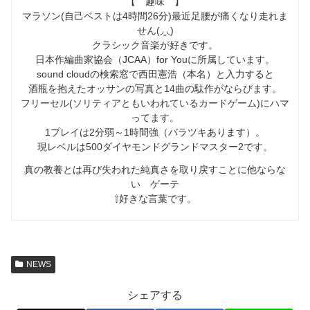
【 趣味 】
マラソン(自己ベストは4時間26分)最近足腰が痛くなり走れま
せん(◞‸◟)
クラシック音楽が好きです。
日本作編曲家協会（JCAA）for Youに所属しています。
sound cloudの検索窓で西田憲浩（本名）と入力すると
酒瓶を抱えたオッサンの写真と14曲の駄作がならびます。
フリーセル(ソリティアともいわれているカードゲーム)にハマ
ってます。
1プレイは2分弱～1時間強（バラツキあります）。
現レベルは500ダイヤモンドグランドマスター2です。
真の教養とは再び失われた純真さを取り戻すことに他ならな
い ゲーテ
⇧好きな言葉です。
NEWS
シェアする