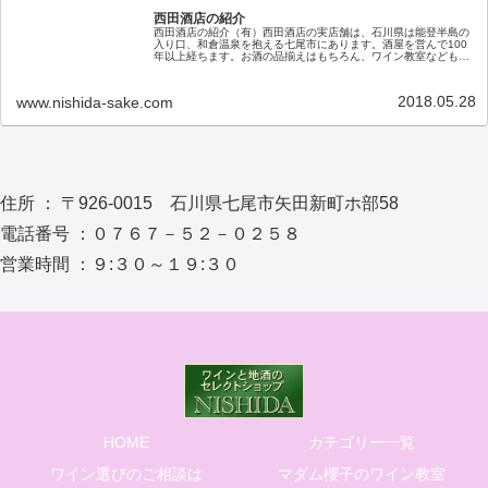
西田酒店の紹介
西田酒店の紹介（有）西田酒店の実店舗は、石川県は能登半島の
入り口、和倉温泉を抱える七尾市にあります。酒屋を営んで100
年以上経ちます。お酒の品揃えはもちろん、ワイン教室なども随
時開催しておりますので、お近くにお越しの際はぜひ、お立ち寄
りくだ…
2018.05.28
www.nishida-sake.com
住所 ： 〒926-0015 石川県七尾市矢田新町ホ部58
電話番号 ：０７６７－５２－０２５８
営業時間 ：９:３０～１９:３０
HOME
カテゴリー一覧
ワイン選びのご相談は
マダム櫻子のワイン教室