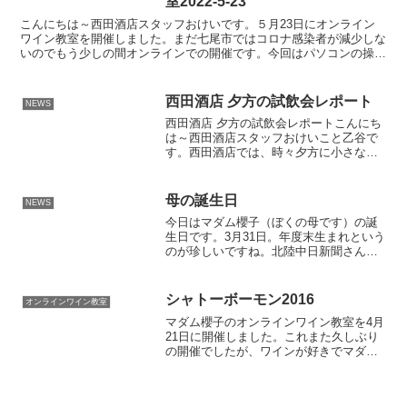
室2022-5-23
こんにちは～西田酒店スタッフおけいです。５月23日にオンライン
ワイン教室を開催しました。まだ七尾市ではコロナ感染者が減少しな
いのでもう少しの間オンラインでの開催です。今回はパソコンの操作
が苦手な方が当店へこられました。そして、何と今回は塾長...
西田酒店 夕方の試飲会レポート
NEWS
西田酒店 夕方の試飲会レポートこんにち
は～西田酒店スタッフおけいこと乙谷で
す。西田酒店では、時々夕方に小さな試
飲会を開いています。参加者はスタッフ
と、その時に都合のつく常連さん数人。
日本酒の回もあれば、ワインの回も。そ
母の誕生日
NEWS
して今回はなんと――日...
今日はマダム櫻子（ぼくの母です）の誕
生日です。3月31日。年度末生まれという
のが珍しいですね。北陸中日新聞さんか
らこんな封筒が届きました。何でしょ
う？何か当たったようです。開けてみる
と、図書カードでした。ピーターラビッ
シャトーボーモン2016
オンラインワイン教室
トがいいですね。ちなみ...
マダム櫻子のオンラインワイン教室を4月
21日に開催しました。これまた久しぶり
の開催でしたが、ワインが好きでマダム
ファンの皆さんにご参加いただき開催で
きました。テイスティングワインは「シ
ャトーボーモン2016」王道のフランスワ