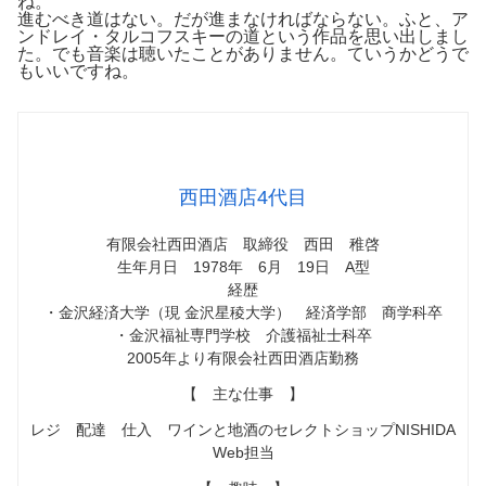
ね。
進むべき道はない。だが進まなければならない。ふと、ア
ンドレイ・タルコフスキーの道という作品を思い出しまし
た。でも音楽は聴いたことがありません。ていうかどうで
もいいですね。
西田酒店4代目
有限会社西田酒店 取締役 西田 稚啓
生年月日 1978年 6月 19日 A型
経歴
・金沢経済大学（現 金沢星稜大学） 経済学部 商学科卒
・金沢福祉専門学校 介護福祉士科卒
2005年より有限会社西田酒店勤務
【 主な仕事 】
レジ 配達 仕入 ワインと地酒のセレクトショップNISHIDA
Web担当