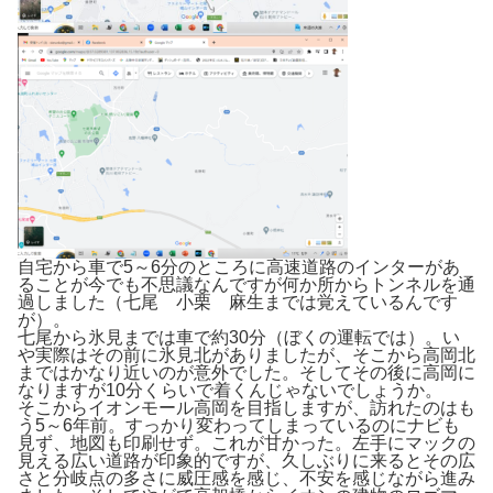
自宅から車で5～6分のところに高速道路のインターがあ
ることが今でも不思議なんですが何か所からトンネルを通
過しました（七尾 小栗 麻生までは覚えているんです
が）。
七尾から氷見までは車で約30分（ぼくの運転では）。い
や実際はその前に氷見北がありましたが、そこから高岡北
まではかなり近いのが意外でした。そしてその後に高岡に
なりますが10分くらいで着くんじゃないでしょうか。
そこからイオンモール高岡を目指しますが、訪れたのはも
う5～6年前。すっかり変わってしまっているのにナビも
見ず、地図も印刷せず。これが甘かった。左手にマックの
見える広い道路が印象的ですが、久しぶりに来るとその広
さと分岐点の多さに威圧感を感じ、不安を感じながら進み