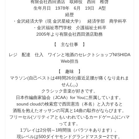
有限会社西田酒店 取締役 西田 稚啓
生年月日 1978年 6月 19日 A型
経歴
・金沢経済大学（現 金沢星稜大学） 経済学部 商学科卒
・金沢福祉専門学校 介護福祉士科卒
2005年より有限会社西田酒店勤務
【 主な仕事 】
レジ 配達 仕入 ワインと地酒のセレクトショップNISHIDA
Web担当
【 趣味 】
マラソン(自己ベストは4時間26分)最近足腰が痛くなり走れま
せん(◞‸◟)
クラシック音楽が好きです。
日本作編曲家協会（JCAA）for Youに所属しています。
sound cloudの検索窓で西田憲浩（本名）と入力すると
酒瓶を抱えたオッサンの写真と14曲の駄作がならびます。
フリーセル(ソリティアともいわれているカードゲーム)にハマ
ってます。
1プレイは2分弱～1時間強（バラツキあります）。
現レベルは500ダイヤモンドグランドマスター2です。