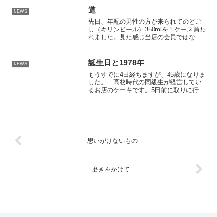
言えば趣味になるかもしれません。それ
道
NEWS
は何かというと髪の洗い方...
先日、年配の男性の方が来られてのどご
し（キリンビール）350mlを１ケース買わ
れました。見た感じ当店の会員ではなさ
そうなので普通にそのまま現金で支払わ
れおつりとレシートを渡しましたが七尾
スタンプ（一定の枚数を集めると500円分
誕生日と1978年
NEWS
の買い物ができ...
もうすでに4日経ちますが、45歳になりま
した。 高校時代の同級生が経営してい
るお店のケーキです。5日前に取りに行き
ました。フライングです。1978年（昭和
53年）を調べてみました。1978年（1978
ねん）は、西暦（グレゴリオ暦）によ
る、...
思いがけないもの
磨きをかけて