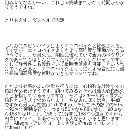
組み立てなんかーい。これじゃ完成までかなり時間がかか
りそうですね。
とりあえず、ダンベルで固定。
ちなみにスピンバイクはよくエアロバイクと比較されるよ
うですが、エアロバイクよりもより高強度な運動ができる
そうです。また耐久性、剛性に優れていて全力のペダリン
グであってもほとんどブレたり揺れたりしないそうです。
そして静音性にも優れていて長時間使用も可能。というわ
けでまとめると、エアロバイクよりも揺れず静音性にも優
れ長時間高強度な運動ができるマシンですね。
ただより効率のよい運動を行うには、心拍数を計測する心
拍計が必要だそうです。調べてみるとそれは最大心拍数の
ことを指しているそうですが、それは220ー年齢＝最大心
拍数という式で求められます。ちなみにぼくは今、44歳
ですから最大心拍数は176ですね。そしてその数字の50％
～90％で運動を行う、つまり50％なら88ですし、90％な
ら158となります。158って1分間に158打つ速さですから
相当にキツイ。音楽やっている人ならわかると思います
が、Allegro（アレグロ）よりも速いPresto（プレスト）
に相当します。