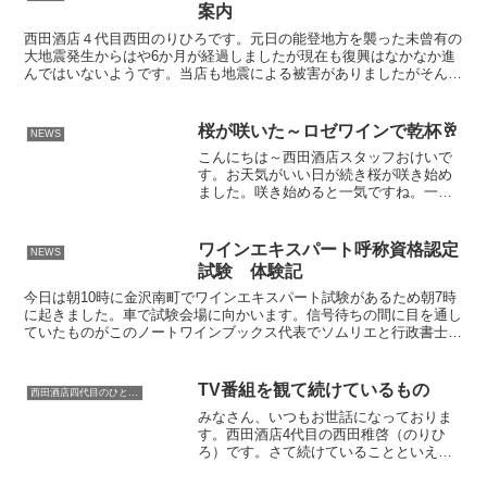
案内
西田酒店４代目西田のりひろです。元日の能登地方を襲った未曾有の
大地震発生からはや6か月が経過しましたが現在も復興はなかなか進
んではいないようです。当店も地震による被害がありましたがそんな
中で福幸祭と題しまして一日限りのイベントを開催させてい...
桜が咲いた～ロゼワインで乾杯🥂
NEWS
こんにちは～西田酒店スタッフおけいで
す。お天気がいい日が続き桜が咲き始め
ました。咲き始めると一気ですね。一昨
日はこんな感じだったのに一気に咲きま
した(*^^*)本当に綺麗。不思議と桜は見て
て飽きない。ですが散り始めるとあっと
ワインエキスパート呼称資格認定
NEWS
いう間はかない命...
試験 体験記
今日は朝10時に金沢南町でワインエキスパート試験があるため朝7時
に起きました。車で試験会場に向かいます。信号待ちの間に目を通し
ていたものがこのノートワインブックス代表でソムリエと行政書士と
いう異色の資格をお持ちの方で昨年から動画を視聴してま...
TV番組を観て続けているもの
西田酒店四代目のひとり言
みなさん、いつもお世話になっておりま
す。西田酒店4代目の西田稚啓（のりひ
ろ）です。さて続けていることといえば
趣味のことなのか仕事のことなのかに分
かれると思いますが、今日はどちらかと