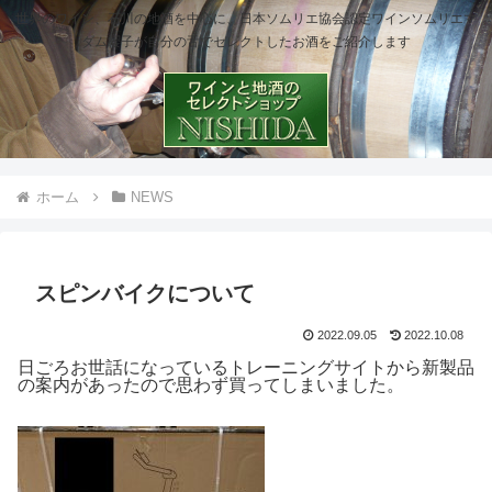
世界のワイン、石川の地酒を中心に、日本ソムリエ協会認定ワインソムリエマ
ダム櫻子が自分の舌でセレクトしたお酒をご紹介します
ホーム
NEWS
スピンバイクについて
2022.09.05
2022.10.08
日ごろお世話になっているトレーニングサイトから新製品
の案内があったので思わず買ってしまいました。