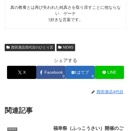
真の教養とは再び失われた純真さを取り戻すことに他ならな
い ゲーテ
⇧好きな言葉です。
西田酒店四代目のひとり言
NEWS
シェアする
X
Facebook
はてブ
LINE
0
0
西田酒店4代目
関連記事
福幸祭（ふっこうさい）開催のご
NEWS