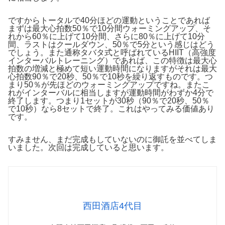
ですからトータルで40分ほどの運動ということであれば
まずは最大心拍数50％で10分間ウォーミングアップ、そ
れから60％に上げて10分間、さらに80％に上げて10分
間、ラストはクールダウン、50％で5分という感じはどう
でしょう。また通称タバタ式と呼ばれているHIIT（高強度
インターバルトレーニング）であれば、この特徴は最大心
拍数の増減と極めて短い運動時間になりますがそれは最大
心拍数90％で20秒、50％で10秒を繰り返すものです。つ
まり50％が先ほどのウォーミングアップですね。またこ
れがインターバルに相当しますが運動時間がわずか4分で
終了します。つまり1セットが30秒（90％で20秒、50％
で10秒）なら8セットで終了。これはやってみる価値あり
です。
すみません、まだ完成もしていないのに御託を並べてしま
いました。次回は完成していると思います。
西田酒店4代目