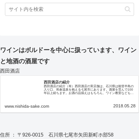
ワインはボルドーを中心に扱っています、ワイン
と地酒の酒屋です
西田酒店
西田酒店の紹介
西田酒店の紹介（有）西田酒店の実店舗は、石川県は能登半島の
入り口、和倉温泉を抱える七尾市にあります。酒屋を営んで100
年以上経ちます。お酒の品揃えはもちろん、ワイン教室なども随
時開催しておりますので、お近くにお越しの際はぜひ、お立ち寄
りくだ…
2018.05.28
www.nishida-sake.com
住所 ： 〒926-0015 石川県七尾市矢田新町ホ部58