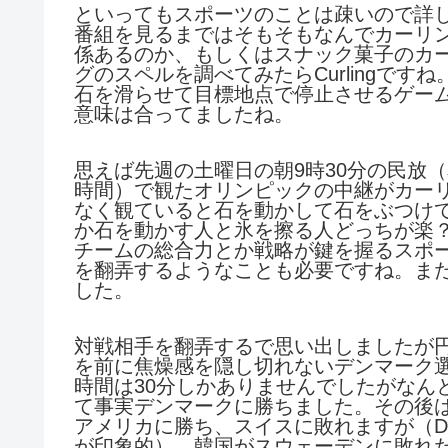
といってもスポーツのことは疎いので詳
番組を見るまではそもそもなんでカーリン
係あるのか、もしくはスナック菓子のカ
グのスペルを調べてみたらCurlingで
石を滑らせて目標地点で停止させるゲー
意味は合ってましたね。
思えば先週の土曜日の朝9時30分の民放
時間）で観たオリンピックの中継がカー
なく観ていると石を動かして石をぶつけ
か石を動かす人と氷を擦る人どっちが楽
チームの総合力とか戦略が鍵を握るスポ
を翻弄するようなことも必要ですね。ま
した。
対戦相手を翻弄するで思い出しましたが
を前に焦燥感を隠し切れないデンマーク
時間は30分しかありませんでしたがなん
て事実デンマークに勝ちました。その後
アメリカに勝ち、スイスに敗れますが（D
が印象的）、韓国がスウェーデンに敗れ