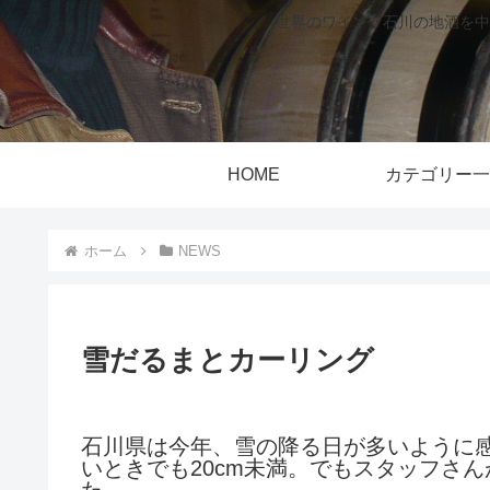
世界のワイン、石川の地酒を中
HOME
カテゴリー一
ホーム
NEWS
雪だるまとカーリング
石川県は今年、雪の降る日が多いように
いときでも20cm未満。でもスタッフさ