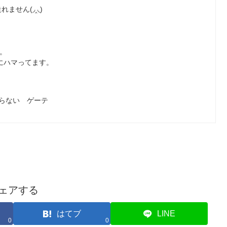
ません(◞‸◟)
。
にハマってます。
らない ゲーテ
ェアする
はてブ
LINE
0
0