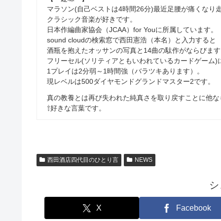
マラソン(自己ベストは4時間26分)最近足腰が痛くなり走れ
クラシック音楽が好きです。
日本作編曲家協会（JCAA）for Youに所属しています。
sound cloudの検索窓で西田憲浩（本名）と入力すると
酒瓶を抱えたオッサンの写真と14曲の駄作がならびます
フリーセル(ソリティアともいわれているカードゲーム)
1プレイは2分弱～1時間強（バラツキあります）。
現レベルは500ダイヤモンドグランドマスター2です。
真の教養とは再び失われた純真さを取り戻すことに他な
⇧好きな言葉です。
西田酒店四代目のひとり言
NEWS
シ
X
Facebook