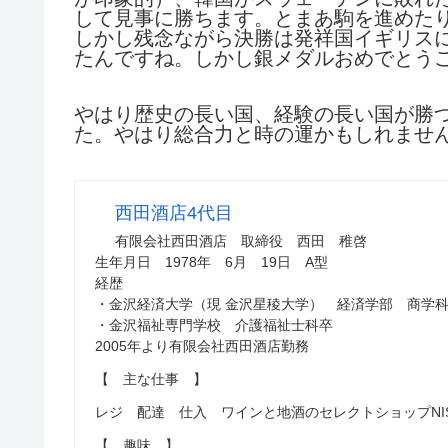
して見事に勝ちます。とまあ駒を進めた
しかし残念ながら決勝は発祥国イギリス
たんですね。しかし銀メダルおめでとう
やはり歴史の長い国、経験の長い国が勝
た。やはり総合力と時の運かもしれませ
西田酒店4代目
有限会社西田酒店 取締役 西田 稚啓
生年月日 1978年 6月 19日 A型
経歴
・金沢経済大学（現 金沢星稜大学） 経済学部 商学
・金沢福祉専門学校 介護福祉士科卒
2005年より有限会社西田酒店勤務
【 主な仕事 】
レジ 配達 仕入 ワインと地酒のセレクトショップNISH
【 趣味 】