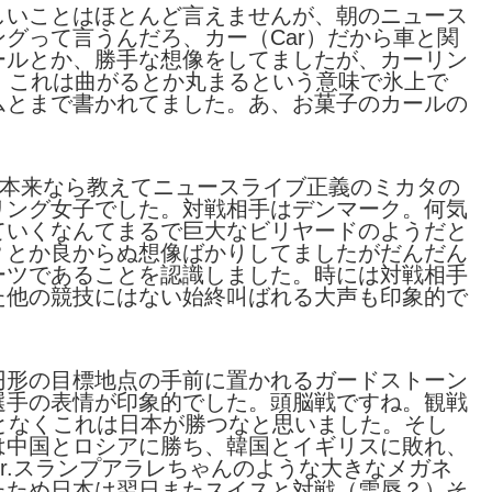
しいことはほとんど言えませんが、朝のニュース
グって言うんだろ、カー（Car）だから車と関
ールとか、勝手な想像をしてましたが、カーリン
すね。これは曲がるとか丸まるという意味で氷上で
ムとまで書かれてました。あ、お菓子のカールの
（本来なら教えてニュースライブ正義のミカタの
リング女子でした。対戦相手はデンマーク。何気
ていくなんてまるで巨大なビリヤードのようだと
？とか良からぬ想像ばかりしてましたがだんだん
ーツであることを認識しました。時には対戦相手
た他の競技にはない始終叫ばれる大声も印象的で
円形の目標地点の手前に置かれるガードストーン
選手の表情が印象的でした。頭脳戦ですね。観戦
となくこれは日本が勝つなと思いました。そし
は中国とロシアに勝ち、韓国とイギリスに敗れ、
r.スランプアラレちゃんのような大きなメガネ
たため日本は翌日またスイスと対戦（雪辱？）そ