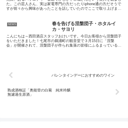
た。この芸人さん、実は家電専門の方だったりiphone通の方だそうで
すが前々から興味があったことを話していたのでここで取り上げま
す。iphoneのバッテリー状態のことです。言うま...
春を告げる涅槃団子・ホタルイ
NEWS
カ・サヨリ
こんにちは～西田酒店スタッフおけいです。今日お客様から涅槃団子
をいただきました！七尾市の鵜浦町の観音堂で３月15日に「涅槃
会」が開催されて、涅槃団子が作られ集落の皆様にふるまっているそ
うです。とてもカラフルな涅槃団子、わざわざくださって感謝...
バレンタインデーにおすすめのワイン
熟成酒検証「奥能登の白菊 純米吟醸
無濾過生原酒」