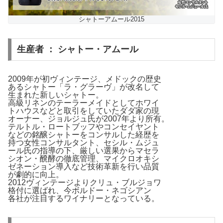
シャトーアムール2015
生産者 ： シャトー・アムール
2009年が初ヴィンテージ、メドックの歴史
あるシャトー「ラ・グラーヴ」が改名して
生まれた新しいシャトー。
高級リネンのテーラーメイドとしてホワイ
トハウスなどと取引をしていたダダ家の現
オーナー、ジョルジュ氏が2007年より所有。
テルトル・ロートブッフやコンセイヤント
などの銘醸シャトーをコンサルした経歴を
持つ女性コンサルタント、セシル・ムジュ
ール氏の指導の下、厳しい選果からマセラ
シオン・醗酵の徹底管理、マイクロオキシ
ゼネーション導入など技術革新を行い品質
が劇的に向上。
2012ヴィンテージよりクリュ・ブルジョワ
格付に選ばれ、今ボルドー・ネゴシアン
各社が注目するワイナリーとなっている。