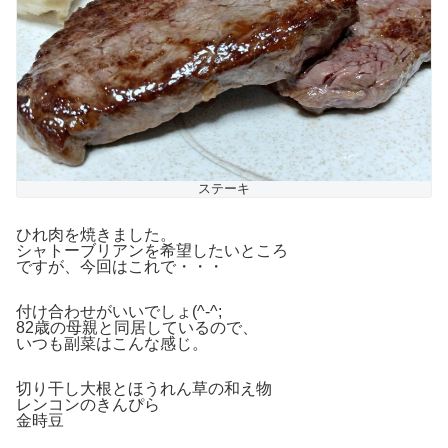
ステーキ
ひれ肉を焼きました。
シャトーブリアンを希望したいところ
ですが、今回はこれで・・・
付け合わせがいいでしょ(^-^;
82歳の母親と同居しているので、
いつも副菜はこんな感じ。
切り干し大根とほうれん草の和え物
レンコンのきんぴら
金時豆