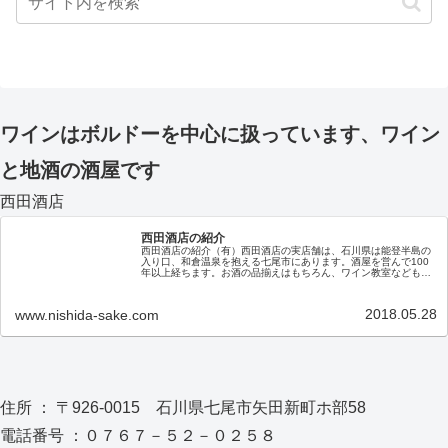
ワインはボルドーを中心に扱っています、ワイン
と地酒の酒屋です
西田酒店
西田酒店の紹介
西田酒店の紹介（有）西田酒店の実店舗は、石川県は能登半島の
入り口、和倉温泉を抱える七尾市にあります。酒屋を営んで100
年以上経ちます。お酒の品揃えはもちろん、ワイン教室なども随
時開催しておりますので、お近くにお越しの際はぜひ、お立ち寄
りくだ…
2018.05.28
www.nishida-sake.com
住所 ： 〒926-0015 石川県七尾市矢田新町ホ部58
電話番号 ：０７６７－５２－０２５８