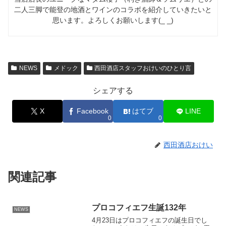
二人三脚で能登の地酒とワインのコラボを紹介していきたいと
思います。よろしくお願いします(_ _)
NEWS
メドック
西田酒店スタッフおけいのひとり言
シェアする
X
Facebook
はてブ
LINE
0
0
西田酒店おけい
関連記事
プロコフィエフ生誕132年
NEWS
4月23日はプロコフィエフの誕生日でし