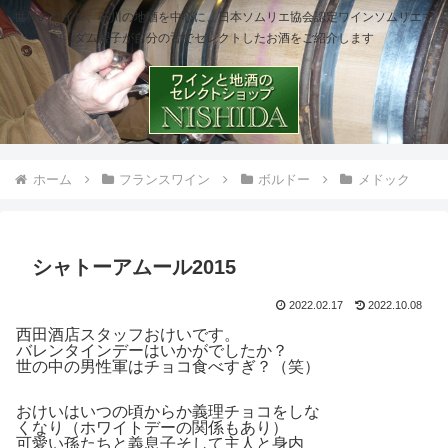
世界のワイン、石川の地酒を中心に、日本ソムリエ協会認定ワインソムリエマ
ダム櫻子が自分の舌でセレクトしたお酒をご紹介します
ホーム
フランスワイン
ボルドー
メドック
シャトーアムール2015
2022.02.17
2022.10.08
西田酒店スタッフおけいです。
バレンタインデーはいかがでしたか？
世の中の男性軍はチョコ食べすぎ？（笑）
おけいはいつの頃からか義理チョコをしな
くなり（ホワイトデーの関係もあり）
可愛い孫たちと義息子そして主人と身内