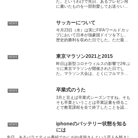
た。というわけで先日、あるプレゼン用
に書いたものを一部割愛してお送りいた
します。5分でわかるプロコフィエフ年表
ロシア音楽界のプレイボーイ 放蕩息子
1891～1953セルゲイ・プロコフィエフ
サッカーについて
NEWS
（うさぎ年 一...
今月23日（水）は実にFIFAワールドカッ
プにおいて日本が強豪国ドイツを下し、
歴史的勝利を収めた日でした。ただ最初
から最後まで観戦したわけではなく、最
初の20分だけ0-0のまま7分後に訪れる得
点につながらなかったシュートを除け
東京マラソン2021と2015
NEWS
ば、両チームと...
昨日は新型コロナウィルスの影響で2年ぶ
りに東京マラソンが開催された日でし
た。マラソン大会は、とくにフルマラソ
ンは競技時間が長いのでトラブルやアク
シデントが発生する確率が高い大会です
が。印象に残ったことを３つ言いますと
卒業式のうた
NEWS
キプチョゲ選手2時間2分...
3月と言えば卒業式シーズンですね。そも
そも卒業ということは卒業証書を得るこ
とで教育課程を全て終了したことを認定
しそのお祝いをする式典ということが
Wikipediaに書かれていますが、それはま
た新しい門出を表していますね。そして
iphoneのバッテリー状態を知る
NEWS
いろいろな思い...
には
先日、あるバラエティー番組でかじがや卓哉さんという芸人を観まし